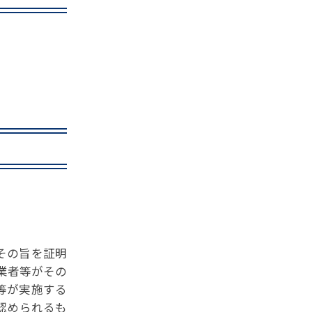
その旨を証明
業者等がその
関等が実施する
認められるも