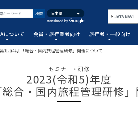
検索
JATA NAVI
TAについて
会員・旅行業者向け
旅行者・一般向け
)年度第1回(4月)「総合・国内旅程管理研修」開催について
いて
業者向け
般向け
務取扱管理者試験
バンク
行需要の拡大と旅行業の健全な発展を図るとともに、旅行者に
手続き情報の他、旅行業登録に関する種々フォーマット、コン
る旅行者皆さまのための情報です。旅行時のトラブルを回避す
務範囲により、営業所ごとに地域限定、国内または総合旅行業
ータ、JATA会員旅行会社を対象に調査した旅行動向をまとめ
セミナー・研修
連絡協調につとめ、旅行の促進と観光事業の発展に貢献するこ
告等、旅行業法に基づく旅行会社が営業に必要な情報等を掲載
者が倒産した際の弁済業務保証金制度等、様々なお知らせを掲
以上)選任し、旅行契約等に関する事務の管理・監督に関する
2023(令和5)年度
図る業務、社会に貢献する業務などの協会の目的を達成するた
)「総合・国内旅程管理研修
フォーム
のための情報
務取扱管理者試験
動向について
旅行全般インフォメーション
消費者相談や弁済について
試験の実施結果
旅行業のデータ・トレンド
)の基本情報
主要活動報告
治体・DMO 専用
旅のための情報 一
 フライ&クルーズの
海外旅行関連情報
消費者相談
過去5年間の実施結果
保存版 旅行統計 2026
TA調べ)
ATA会員リスト
表敬訪問 (JATAへのご来訪)
グイン
国内旅行関連情報
カスタマーハラスメントに対する基
保存版 旅行統計 2025
案内
推進委員会通報窓
 フライ&クルーズの
方針 (PDF)
のお問合せ先 (会員
記者会見報告
総会報告
訪日旅行関連情報
保存版 旅行統計 2024
TA調べ)
トフォームのご案
弁済業務保証金制度・ボンド保証制
JATA経営フォーラム報告
JOTC (アウトバウンド促進協議会)
保存版 旅行統計 2023
ついて
国のクルーズ等の動
・正解
合格証の再交付申請について
提言など
交通省海事局)
ツアーグランプリ
保存版 旅行統計 2022