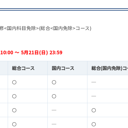
事例集)
事例集)
例集)
研修<国内科目免除>(総合<国内免除>コース)
ナンバー
JATA会員の入退会一覧
会員の入退会一覧
バー(2020～)
0:00 ～ 5月21日(日) 23:59
ナンバー(2024
総合コース
国内コース
総合(国内免除)コ
ー(2020～)
〇
〇
─
〇
〇
─
〇
─
〇
〇
─
〇