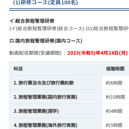
(1)研修コース(定員100名)
苦情の報告2024 (
苦情の報告2023 (
イ.総合旅程管理研修
苦情の報告2022(事
(イ)総合旅程管理研修(総合コース) (ロ)総合旅程管理
速報・ニュースバック
ロ.国内旅程管理研修(国内コース)
委員会議事次第
JATA速報バックナン
動画配信期間(受講期間) :
2023(令和5)年4月24日(月) 1
ニュースメールバック
～)
科目
視聴時間
TOPICSバックナンバ
1. 旅行業法令及び旅行業約款
約6時間
2. 旅程管理業務(国内旅行実務)
約10時間
3. 旅程管理業務(語学)
約4時間
4. 旅程管理業務(海外旅行実務)
約5時間