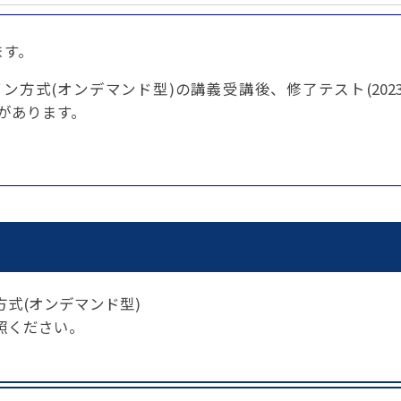
パートナーシップ
 フライ&クルーズの
題・正解
太平洋アジア観光協会(PATA)日本
合格証の再交付申請について
保存版 旅行統計 2021
み
TA調べ)
復興支援
ユニバーサルツーリズム
保存版 旅行統計 2020
ます。
 フライ&クルーズの
ド
環境保全活動
北陸復興支援活動
お知らせ・情報
保存版 旅行統計バックナンバー(201
TA調べ)
式(オンデマンド型)の講義受講後、修了テスト(2023
～2010)
近年の主な復興支援活動
学生向け情報
年までの「我が国の
要があります。
コロナ禍以前の旅行トレンド
基本情報
会員・旅行業者向けサービス・事業
ついて」(国土交通
東北復興支援活動「JATAの道」
祝日の意義
行業登録・申請
各種様式ダウンロード、資料販売
。
引額の報告につい
JATANAVI/会員マイページ/メルマ
配信設定
関連情報
て
会員サポート
方改革
～「働き方
く理解して
仕事も
続き
旅行業・法令について
ために～
各種
JATA会長表彰
について
らどうする?
経営改善・資金繰り支援
式(オンデマンド型)
照ください。
苦情・相談
資金繰り支援策
補助金・税制優
デックス : 過去の
経験者 (中途) 採用
経営者相談窓口のご紹介
例集)