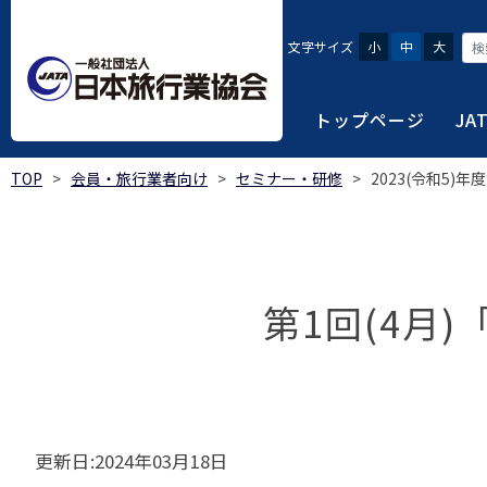
文字サイズ
小
中
大
トップページ
JA
TOP
>
会員・旅行業者向け
>
セミナー・研修
>
2023(令和5
JATAにつ
会員・旅行
旅行者・一
総合旅行業
旅行データ
日本旅行業協会は、旅
当会へ入会するための
旅行会社をご利用され
旅行業者等は登録の業
様々な旅行業の数字デ
り、併せて会員相互の
報や消費者苦情対応報
ご相談やご利用旅行業
以上の営業所では二名
を掲載しています。
会員に共通する利益を
第1回(4月
観光産業共通プラット
安心・安全で快適な旅
令和8年度総合旅行業
我が国のクルーズ等の
日本旅行業協会(JATA
旅行会社、官公庁・自
安心・安全で快適な
受験案内
2025年1月～12月
のご案内
覧
実態調査 (PDF / JA
JATAの概要
J
受験者マイページロ
宿泊事業者専用のご
海外ツアー適正取引
2024年1月～12月
JATA各部・事務局
受験申請手続き
口
実態調査 (PDF / JA
限定)
観光産業共通プラッ
更新日:2024年03月18日
内
貸切バス事故対策に
「2023 年の我が
過去5年間の試験問題
向について」(国土