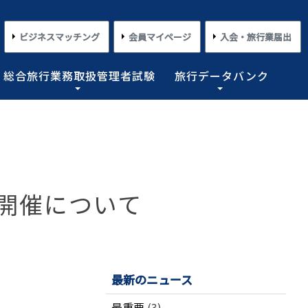
ビジネスマッチング
会員マイページ
入会・旅行業届出
総合旅行業務取扱管理者試験
旅行データバンク
×
×
×
×
×
対する旅行業務の改善並びに旅行サービスの向上等を図
プライアンス情報等の登録関連情報。国内・海外旅行情
るための「安心・快適な旅の情報」、旅行時のトラブル
務取扱管理者試験に合格した者を一人(従業員が概ね十名
た旅行のトレンド。会員限定公開として海外渡航関連情報
とを目的としており、旅行業法に基づく法定業務の他、
しています。
載しております。
業務を行わせることが義務付けられています。
めの業務を行なっています。
」開催について
コンプライアンスとリスクマネジメント
さまざまな旅行事情
よくあるご質問
さまざまな旅行業の数字
情報公開・規約・広報
旅行業界のコンプライアンス推進
海外教育旅行
よくあるご質問
数字が語る旅行業2026 PDF版
修学旅行事情
JATAニュースリリース
本
旅行業法関連・関係法令関連ガイドラ
ワーケーション/ブレジャー
数字が語る旅行業2025 PDF版
イン等、約款申請 他
会報誌「じゃたこみ」
会長所感
ラーケーション
数字が語る旅行業2024 PDF版
最新のニュース
度
旅の安全・危機管理
その他のお知らせ・ご案内
数字が語る旅行業2023 PDF版
障害者差別解消法
働き方改革
最重要
(3)
数字が語る旅行業2022 PDF版