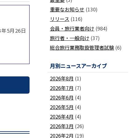
国土交通省ネガティブ情報検索サイト
支部
「数字が語る旅行業」PDFファイル版
重要なお知らせ
(130)
各地方事務局の情報と活動報告
(2024-2011)
リリース
(116)
観光庁公式「旅行業者取扱額」 (主要
関西事務局
北海道事務局
9
旅行会社の月別取扱実績)
会員・旅行業者向け
(984)
年5月26日
東北事務局
関東事務局
ビジネスに活用できる
インバウンドデ
旅行者・一般向け
(37)
JATA主催のセミナー・研修
中部事務局
中四国事務局
ータ一覧
総合旅行業務取扱管理者試験
(6)
九州事務局
沖縄事務局
セミナー・研修
ガ
各種 合格証・修了証の再交付について
月別ニュースアーカイブ
2026年8月
(1)
2026年7月
(7)
2026年6月
(4)
要望活動報告
2026年5月
(4)
遇
要望活動報告
2026年4月
(4)
2026年3月
(26)
2026年2月
(19)