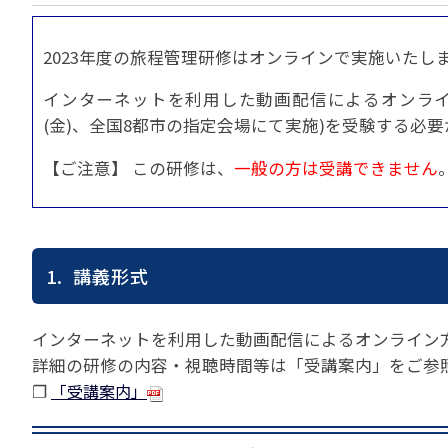
貸切バスの安全運行
宣言について
2022年1月～12月
過去5年間の試験問
サステナブルへの取組
実態調査 (PDF / JA
2023年度の旅程管理研修はオンラインで実施いたし
2023年1月～12月
その他 お知らせ
JATA SDGsアワー
実態調査 (PDF / JA
インターネットを利用した動画配信によるオンライン方
その他の活動
旅行会社に就職希望
2001年から2020
(金)、全国8都市の指定会場にて実施)を受験する必
JATA会員と旅行業の
クルーズ等の動向に
ハッピーマンデー 
省海事局)
旅行業の法令と、旅
【ご注意】 この研修は、
一般の方は受講できません
旅行業務に関する取
海外渡航・観光地情報
女性の活躍推進
て
JATA NAVI 渡航
電子旅行取引につい
業界での女性の働き
改革」って何?
正し
JATAへの入退会手
プライベートも輝く
1. 講義形式
旅行業登録関係資料
LADY JATA委員会
こんな時、あなたな
消費者苦情や相談対応
インターネットを利用した動画配信によるオンライン方
詳細の研修の内容・視聴時間等は「受講案内」をご参
消費者からの質問、
❐
「受講案内」
苦情の報告 事例イン
主な事例索引
苦情の報告2025 (事