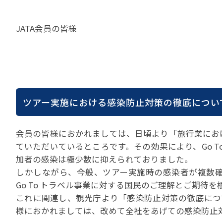
貸切バスの安全運行
宣言について
2022年1月～12月
過去5年間の試験問
サステナブルへの取組
実態調査 (PDF / JA
JATA会員の皆様
2023年1月～12月
その他 お知らせ
JATA SDGsアワー
実態調査 (PDF / JA
その他の活動
旅行会社に就職希望
2001年から2020
JATA会員と旅行業の
クルーズ等の動向に
ハッピーマンデー 
省海事局)
旅行業の法令と、旅
旅行業務に関する取
海外渡航・観光地情報
女性の活躍推進
ツアー実施における感染防止対策の徹底につい
て
JATA NAVI 渡航
電子旅行取引につい
業界での女性の働き
改革」って何?
正し
JATAへの入退会手
会員の皆様におかれましては、日頃より「旅行業にお
プライベートも輝く
旅行業登録関係資料
ていただいているところです。その効果により、Go 
LADY JATA委員会
加者の感染は極少数に抑えられておりました。
こんな時、あなたな
消費者苦情や相談対応
しかしながら、今般、ツアー実施時の感染者が複数
消費者からの質問、
Go To トラベル事業に対する国民のご理解とご期待
苦情の報告 事例イン
これに関連し、観光庁より「感染防止対策の徹底につ
主な事例索引
様におかれましては、改めて全社をあげての感染防止
苦情の報告2025 (事