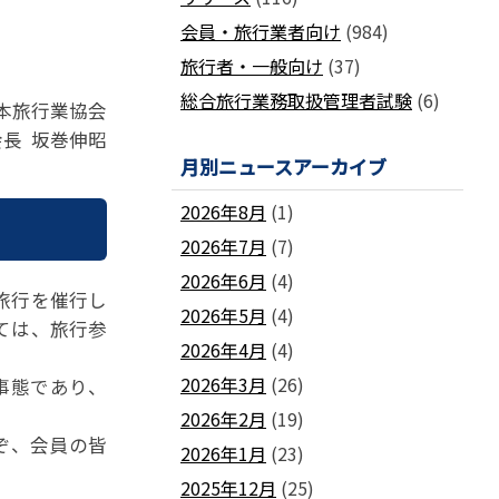
国土交通省ネガティブ情報検索サイト
支部
「数字が語る旅行業」PDFファイル版
会員・旅行業者向け
(984)
各地方事務局の情報と活動報告
(2024-2011)
旅行者・一般向け
(37)
観光庁公式「旅行業者取扱額」 (主要
関西事務局
北海道事務局
9
旅行会社の月別取扱実績)
総合旅行業務取扱管理者試験
(6)
日本旅行業協会
東北事務局
関東事務局
ビジネスに活用できる
インバウンドデ
会長 坂巻伸昭
JATA主催のセミナー・研修
中部事務局
中四国事務局
ータ一覧
月別ニュースアーカイブ
九州事務局
沖縄事務局
セミナー・研修
ガ
各種 合格証・修了証の再交付について
2026年8月
(1)
2026年7月
(7)
2026年6月
(4)
旅行を催行し
2026年5月
(4)
ては、旅行参
2026年4月
(4)
要望活動報告
2026年3月
(26)
事態であり、
遇
要望活動報告
2026年2月
(19)
ぞ、会員の皆
2026年1月
(23)
2025年12月
(25)