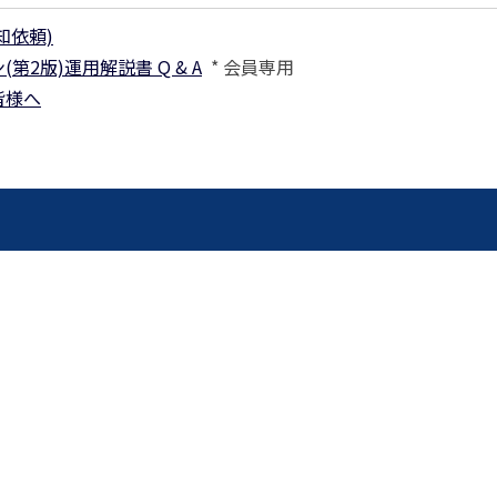
事例集)
知依頼)
事例集)
版)運用解説書 Q & A
* 会員専用
例集)
皆様へ
ナンバー
JATA会員の入退会一覧
会員の入退会一覧
バー(2020～)
ナンバー(2024
ー(2020～)