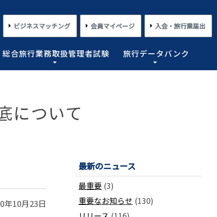
ビジネスマッチング
会員マイページ
入会・旅行業届出
総合旅行業務取扱管理者試験
旅行データバンク
×
×
×
×
×
底について
対する旅行業務の改善並びに旅行サービスの向上等を図
プライアンス情報等の登録関連情報。国内・海外旅行情
るための「安心・快適な旅の情報」、旅行時のトラブル
務取扱管理者試験に合格した者を一人(従業員が概ね十名
た旅行のトレンド。会員限定公開として海外渡航関連情報
とを目的としており、旅行業法に基づく法定業務の他、
しています。
載しております。
業務を行わせることが義務付けられています。
めの業務を行なっています。
コンプライアンスとリスクマネジメント
さまざまな旅行事情
よくあるご質問
さまざまな旅行業の数字
情報公開・規約・広報
旅行業界のコンプライアンス推進
海外教育旅行
よくあるご質問
数字が語る旅行業2026 PDF版
修学旅行事情
最新のニュース
JATAニュースリリース
本
旅行業法関連・関係法令関連ガイドラ
ワーケーション/ブレジャー
数字が語る旅行業2025 PDF版
最重要
(3)
イン等、約款申請 他
会報誌「じゃたこみ」
会長所感
ラーケーション
数字が語る旅行業2024 PDF版
度
旅の安全・危機管理
重要なお知らせ
(130)
その他のお知らせ・ご案内
20年10月23日
数字が語る旅行業2023 PDF版
障害者差別解消法
働き方改革
リリース
(116)
数字が語る旅行業2022 PDF版