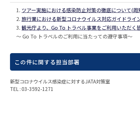
苦情の報告2024 (
1.
ツアー実施における感染防止対策の徹底について(周
苦情の報告2023 (
2.
旅行業における新型コロナウイルス対応ガイドライン(第2
苦情の報告2022(事
3.
観光庁より、Go To トラベル事業をご利用いただく
～ Go To トラベルのご利用に当たっての遵守事項～
速報・ニュースバック
委員会議事次第
JATA速報バックナン
この件に関する担当部署
ニュースメールバック
～)
TOPICSバックナンバ
新型コロナウイルス感染症に対するJATA対策室
TEL : 03-3592-1271