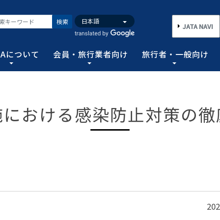
検索
JATA NAVI
TAについて
会員・旅行業者向け
旅行者・一般向け
いて
業者向け
般向け
務取扱管理者試験
バンク
施における感染防止対策の徹
行需要の拡大と旅行業の健全な発展を図るとともに、旅行者に
手続き情報の他、旅行業登録に関する種々フォーマット、コン
る旅行者皆さまのための情報です。旅行時のトラブルを回避す
務範囲により、営業所ごとに地域限定、国内または総合旅行業
ータ、JATA会員旅行会社を対象に調査した旅行動向をまとめ
連絡協調につとめ、旅行の促進と観光事業の発展に貢献するこ
告等、旅行業法に基づく旅行会社が営業に必要な情報等を掲載
者が倒産した際の弁済業務保証金制度等、様々なお知らせを掲
以上)選任し、旅行契約等に関する事務の管理・監督に関する
図る業務、社会に貢献する業務などの協会の目的を達成するた
フォーム
のための情報
務取扱管理者試験
動向について
旅行全般インフォメーション
消費者相談や弁済について
試験の実施結果
旅行業のデータ・トレンド
)の基本情報
主要活動報告
治体・DMO 専用
旅のための情報 一
 フライ&クルーズの
海外旅行関連情報
消費者相談
過去5年間の実施結果
保存版 旅行統計 2026
TA調べ)
ATA会員リスト
表敬訪問 (JATAへのご来訪)
グイン
国内旅行関連情報
カスタマーハラスメントに対する基
保存版 旅行統計 2025
案内
推進委員会通報窓
 フライ&クルーズの
方針 (PDF)
のお問合せ先 (会員
記者会見報告
総会報告
訪日旅行関連情報
保存版 旅行統計 2024
TA調べ)
トフォームのご案
弁済業務保証金制度・ボンド保証制
JATA経営フォーラム報告
20
JOTC (アウトバウンド促進協議会)
保存版 旅行統計 2023
ついて
国のクルーズ等の動
・正解
合格証の再交付申請について
提言など
交通省海事局)
ツアーグランプリ
保存版 旅行統計 2022