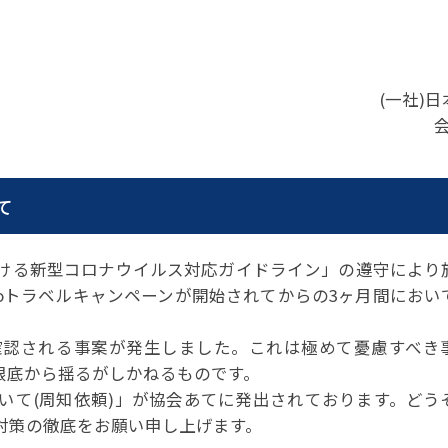
パートナーシップ
 フライ&クルーズの
題・正解
太平洋アジア観光協会(PATA)日本
合格証の再交付申請について
保存版 旅行統計 2021
み
TA調べ)
復興支援
ユニバーサルツーリズム
保存版 旅行統計 2020
 フライ&クルーズの
ド
環境保全活動
北陸復興支援活動
お知らせ・情報
保存版 旅行統計バックナンバー(201
TA調べ)
～2010)
(一社)
近年の主な復興支援活動
学生向け情報
年までの「我が国の
コロナ禍以前の旅行トレンド
基本情報
会員・旅行業者向けサービス・事業
ついて」(国土交通
東北復興支援活動「JATAの道」
祝日の意義
行業登録・申請
各種様式ダウンロード、資料販売
引額の報告につい
JATANAVI/会員マイページ/メルマ
て
配信設定
関連情報
て
会員サポート
方改革
～「働き方
く理解して
仕事も
続き
旅行業・法令について
ける新型コロナウイルス対応ガイドライン」の遵守により
ために～
各種
JATA会長表彰
Toトラベルキャンペーンが開始されてからの3ヶ月間におい
について
らどうする?
経営改善・資金繰り支援
確認される事案が発生しました。これは極めて憂慮すべき
苦情・相談
資金繰り支援策
補助金・税制優
を根底から揺るがしかねるものです。
デックス : 過去の
経験者 (中途) 採用
いて(周知依頼)」が協会あてに発出されております。どう
経営者相談窓口のご紹介
対策の徹底をお願い申し上げます。
例集)