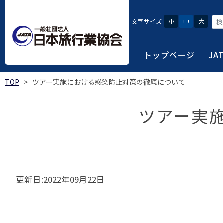
文字サイズ
小
中
大
トップページ
JA
TOP
>
ツアー実施における感染防止対策の徹底について
JATAにつ
会員・旅行
旅行者・一
総合旅行業
旅行データ
ツアー実
日本旅行業協会は、旅
当会へ入会するための
旅行会社をご利用され
旅行業者等は登録の業
様々な旅行業の数字デ
り、併せて会員相互の
報や消費者苦情対応報
ご相談やご利用旅行業
以上の営業所では二名
を掲載しています。
会員に共通する利益を
観光産業共通プラット
安心・安全で快適な旅
令和8年度総合旅行業
我が国のクルーズ等の
日本旅行業協会(JATA
旅行会社、官公庁・自
安心・安全で快適な
受験案内
2025年1月～12月
のご案内
覧
実態調査 (PDF / JA
更新日:2022年09月22日
JATAの概要
J
受験者マイページロ
宿泊事業者専用のご
海外ツアー適正取引
2024年1月～12月
JATA各部・事務局
受験申請手続き
口
実態調査 (PDF / JA
限定)
観光産業共通プラッ
内
貸切バス事故対策に
「2023 年の我が
過去5年間の試験問題
向について」(国土