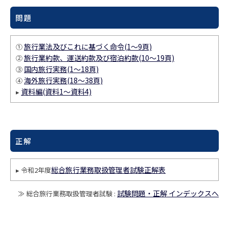
問題
旅行業法及びこれに基づく命令(1～9頁)
①
旅行業約款、運送約款及び宿泊約款(10～19頁)
②
国内旅行実務(1～18頁)
③
海外旅行実務(18～38頁)
④
資料編(資料1～資料4)
▸
正解
総合旅行業務取扱管理者試験正解表
▸ 令和2年度
試験問題・正解 インデックスへ
≫ 総合旅行業務取扱管理者試験 :