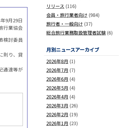
国土交通省ネガティブ情報検索サイト
リリース
(116)
支部
「数字が語る旅行業」PDFファイル版
各地方事務局の情報と活動報告
(2024-2011)
会員・旅行業者向け
(984)
23年9月29日
観光庁公式「旅行業者取扱額」 (主要
関西事務局
北海道事務局
9
旅行者・一般向け
(37)
旅行会社の月別取扱実績)
本旅行業協会
東北事務局
関東事務局
総合旅行業務取扱管理者試験
(6)
ビジネスに活用できる
インバウンドデ
JATA主催のセミナー・研修
中部事務局
中四国事務局
ータ一覧
対策検討委員
九州事務局
沖縄事務局
セミナー・研修
月別ニュースアーカイブ
ガ
各種 合格証・修了証の再交付について
に則り、貸
2026年8月
(1)
記通達等が
2026年7月
(7)
2026年6月
(4)
2026年5月
(4)
要望活動報告
2026年4月
(4)
遇
要望活動報告
2026年3月
(26)
2026年2月
(19)
2026年1月
(23)