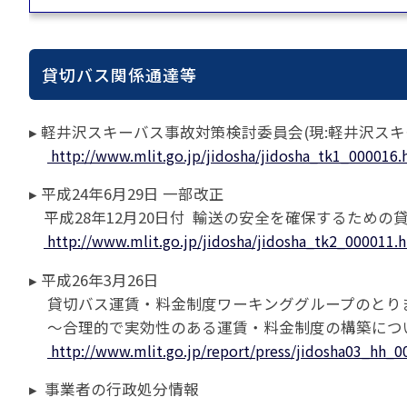
苦情の報告2024 (
苦情の報告2023 (
苦情の報告2022(事
貸切バス関係通達等
速報・ニュースバック
▸ 軽井沢スキーバス事故対策検討委員会(現:軽井沢ス
委員会議事次第
http://www.mlit.go.jp/jidosha/jidosha_tk1_000016.
JATA速報バックナン
ニュースメールバック
▸ 平成24年6月29日 一部改正
～)
平成28年12月20日付 輸送の安全を確保するための
TOPICSバックナンバ
http://www.mlit.go.jp/jidosha/jidosha_tk2_000011.
▸ 平成26年3月26日
貸切バス運賃・料金制度ワーキンググループのとり
～合理的で実効性のある運賃・料金制度の構築につ
http://www.mlit.go.jp/report/press/jidosha03_hh_0
▸ 事業者の行政処分情報