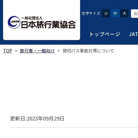
文字サイズ
小
中
大
トップページ
JA
TOP
>
旅行者・一般向け
>
貸切バス事故対策について
JATAにつ
会員・旅行
旅行者・一
総合旅行業
旅行データ
日本旅行業協会は、旅
当会へ入会するための
旅行会社をご利用され
旅行業者等は登録の業
様々な旅行業の数字デ
り、併せて会員相互の
報や消費者苦情対応報
ご相談やご利用旅行業
以上の営業所では二名
を掲載しています。
会員に共通する利益を
観光産業共通プラット
安心・安全で快適な旅
令和8年度総合旅行業
我が国のクルーズ等の
日本旅行業協会(JATA
旅行会社、官公庁・自
安心・安全で快適な
受験案内
2025年1月～12月
のご案内
覧
実態調査 (PDF / JA
JATAの概要
J
受験者マイページロ
更新日:2023年09月29日
宿泊事業者専用のご
海外ツアー適正取引
2024年1月～12月
JATA各部・事務局
受験申請手続き
口
実態調査 (PDF / JA
限定)
観光産業共通プラッ
内
貸切バス事故対策に
「2023 年の我が
過去5年間の試験問題
向について」(国土