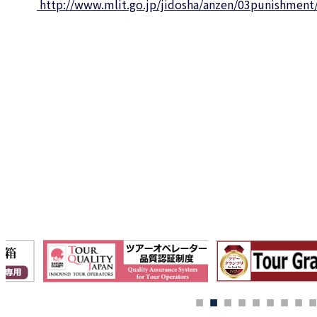
http://www.mlit.go.jp/jidosha/anzen/03punishment/c