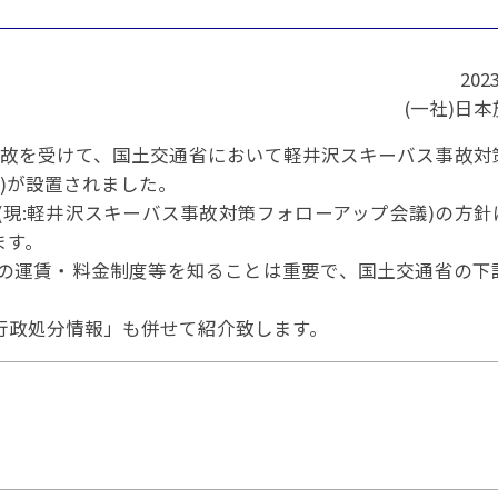
パートナーシップ
 フライ&クルーズの
題・正解
太平洋アジア観光協会(PATA)日本
合格証の再交付申請について
保存版 旅行統計 2021
み
TA調べ)
復興支援
ユニバーサルツーリズム
保存版 旅行統計 2020
 フライ&クルーズの
20
ド
環境保全活動
北陸復興支援活動
お知らせ・情報
保存版 旅行統計バックナンバー(201
TA調べ)
(一社)日
～2010)
近年の主な復興支援活動
学生向け情報
年までの「我が国の
コロナ禍以前の旅行トレンド
基本情報
会員・旅行業者向けサービス・事業
ついて」(国土交通
東北復興支援活動「JATAの道」
祝日の意義
バス事故を受けて、国土交通省において軽井沢スキーバス事故
行業登録・申請
各種様式ダウンロード、資料販売
)が設置されました。
引額の報告につい
JATANAVI/会員マイページ/メルマ
現:軽井沢スキーバス事故対策フォローアップ会議)の方針
配信設定
ます。
関連情報
て
会員サポート
方改革
～「働き方
の運賃・料金制度等を知ることは重要で、国土交通省の下
く理解して
仕事も
続き
旅行業・法令について
ために～
各種
JATA会長表彰
行政処分情報」も併せて紹介致します。
について
らどうする?
経営改善・資金繰り支援
苦情・相談
資金繰り支援策
補助金・税制優
デックス : 過去の
経験者 (中途) 採用
経営者相談窓口のご紹介
例集)