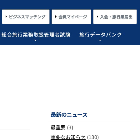
ビジネスマッチング
会員マイページ
入会・旅行業届出
総合旅行業務取扱管理者試験
旅行データバンク
×
×
×
×
×
対する旅行業務の改善並びに旅行サービスの向上等を図
プライアンス情報等の登録関連情報。国内・海外旅行情
るための「安心・快適な旅の情報」、旅行時のトラブル
務取扱管理者試験に合格した者を一人(従業員が概ね十名
た旅行のトレンド。会員限定公開として海外渡航関連情報
とを目的としており、旅行業法に基づく法定業務の他、
しています。
載しております。
業務を行わせることが義務付けられています。
めの業務を行なっています。
コンプライアンスとリスクマネジメント
さまざまな旅行事情
よくあるご質問
さまざまな旅行業の数字
情報公開・規約・広報
旅行業界のコンプライアンス推進
海外教育旅行
よくあるご質問
数字が語る旅行業2026 PDF版
修学旅行事情
JATAニュースリリース
最新のニュース
本
旅行業法関連・関係法令関連ガイドラ
ワーケーション/ブレジャー
数字が語る旅行業2025 PDF版
イン等、約款申請 他
会報誌「じゃたこみ」
会長所感
ラーケーション
数字が語る旅行業2024 PDF版
最重要
(3)
度
旅の安全・危機管理
その他のお知らせ・ご案内
数字が語る旅行業2023 PDF版
重要なお知らせ
(130)
障害者差別解消法
働き方改革
数字が語る旅行業2022 PDF版