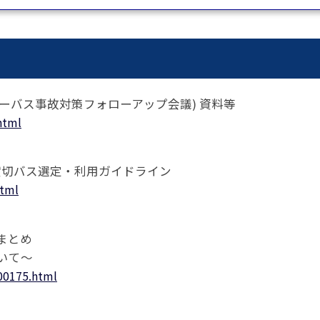
事例集)
事例集)
例集)
ナンバー
JATA会員の入退会一覧
キーバス事故対策フォローアップ会議) 資料等
会員の入退会一覧
html
バー(2020～)
ナンバー(2024
貸切バス選定・利用ガイドライン
ー(2020～)
html
まとめ
いて～
00175.html