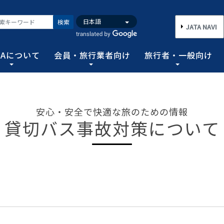
検索
JATA NAVI
TAについて
会員・旅行業者向け
旅行者・一般向け
いて
業者向け
般向け
務取扱管理者試験
バンク
行需要の拡大と旅行業の健全な発展を図るとともに、旅行者に
手続き情報の他、旅行業登録に関する種々フォーマット、コン
る旅行者皆さまのための情報です。旅行時のトラブルを回避す
務範囲により、営業所ごとに地域限定、国内または総合旅行業
ータ、JATA会員旅行会社を対象に調査した旅行動向をまとめ
安心・安全で快適な旅のための情報
連絡協調につとめ、旅行の促進と観光事業の発展に貢献するこ
告等、旅行業法に基づく旅行会社が営業に必要な情報等を掲載
者が倒産した際の弁済業務保証金制度等、様々なお知らせを掲
以上)選任し、旅行契約等に関する事務の管理・監督に関する
貸切バス事故対策について
図る業務、社会に貢献する業務などの協会の目的を達成するた
フォーム
のための情報
務取扱管理者試験
動向について
旅行全般インフォメーション
消費者相談や弁済について
試験の実施結果
旅行業のデータ・トレンド
)の基本情報
主要活動報告
治体・DMO 専用
旅のための情報 一
 フライ&クルーズの
海外旅行関連情報
消費者相談
過去5年間の実施結果
保存版 旅行統計 2026
TA調べ)
ATA会員リスト
表敬訪問 (JATAへのご来訪)
グイン
国内旅行関連情報
カスタマーハラスメントに対する基
保存版 旅行統計 2025
案内
推進委員会通報窓
 フライ&クルーズの
方針 (PDF)
のお問合せ先 (会員
記者会見報告
総会報告
訪日旅行関連情報
保存版 旅行統計 2024
TA調べ)
トフォームのご案
弁済業務保証金制度・ボンド保証制
JATA経営フォーラム報告
JOTC (アウトバウンド促進協議会)
保存版 旅行統計 2023
ついて
国のクルーズ等の動
・正解
合格証の再交付申請について
提言など
交通省海事局)
ツアーグランプリ
保存版 旅行統計 2022