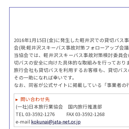
貸切バスの安全運行
宣言について
2022年1月～12月
過去5年間の試験問
サステナブルへの取組
実態調査 (PDF / JA
2023年1月～12月
その他 お知らせ
JATA SDGsアワー
実態調査 (PDF / JA
その他の活動
旅行会社に就職希望
2001年から2020
JATA会員と旅行業の
クルーズ等の動向に
ハッピーマンデー 
2016年1月15日(金)に発生した軽井沢での貸切
省海事局)
旅行業の法令と、旅
会(現:軽井沢スキーバス事故対策フォローアップ会議
旅行業務に関する取
当協会では、軽井沢スキーバス事故対策検討委員会(
海外渡航・観光地情報
女性の活躍推進
て
切バスの安全に向けた具体的な取組みを行っており
JATA NAVI 渡航
電子旅行取引につい
業界での女性の働き
旅行会社も貸切バスを利用するお客様も、貸切バス
改革」って何?
正し
JATAへの入退会手
その一助になれば幸いです。
プライベートも輝く
旅行業登録関係資料
なお、同省が公式サイトに掲載している「事業者の
LADY JATA委員会
こんな時、あなたな
消費者苦情や相談対応
▸ 問い合わせ先
消費者からの質問、
(一社)日本旅行業協会 国内旅行推進部
TEL 03-3592-1276 FAX 03-3592-1268
苦情の報告 事例イン
主な事例索引
e-mail
kokunai@jata-net.or.jp
苦情の報告2025 (事