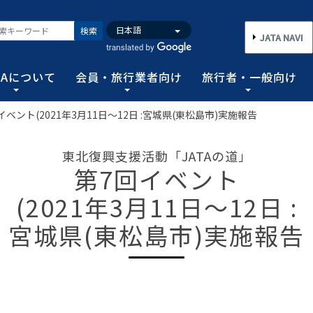
検索
JATA NAVI
TAについて
会員・旅行業者向け
旅行者・一般向け
イベント(2021年3月11日～12日 :宮城県(東松島市)実施報告
いて
業者向け
般向け
務取扱管理者試験
バンク
行需要の拡大と旅行業の健全な発展を図るとともに、旅行者に
手続き情報の他、旅行業登録に関する種々フォーマット、コン
る旅行者皆さまのための情報です。旅行時のトラブルを回避す
務範囲により、営業所ごとに地域限定、国内または総合旅行業
ータ、JATA会員旅行会社を対象に調査した旅行動向をまとめ
東北復興支援活動「JATAの道」
連絡協調につとめ、旅行の促進と観光事業の発展に貢献するこ
告等、旅行業法に基づく旅行会社が営業に必要な情報等を掲載
者が倒産した際の弁済業務保証金制度等、様々なお知らせを掲
以上)選任し、旅行契約等に関する事務の管理・監督に関する
第7回イベント
図る業務、社会に貢献する業務などの協会の目的を達成するた
(2021年3月11日～12日 :
フォーム
のための情報
務取扱管理者試験
動向について
旅行全般インフォメーション
消費者相談や弁済について
試験の実施結果
旅行業のデータ・トレンド
宮城県(東松島市)実施報告
)の基本情報
主要活動報告
治体・DMO 専用
旅のための情報 一
 フライ&クルーズの
海外旅行関連情報
消費者相談
過去5年間の実施結果
保存版 旅行統計 2026
TA調べ)
ATA会員リスト
表敬訪問 (JATAへのご来訪)
グイン
国内旅行関連情報
カスタマーハラスメントに対する基
保存版 旅行統計 2025
案内
推進委員会通報窓
 フライ&クルーズの
方針 (PDF)
のお問合せ先 (会員
記者会見報告
総会報告
訪日旅行関連情報
保存版 旅行統計 2024
TA調べ)
トフォームのご案
弁済業務保証金制度・ボンド保証制
JATA経営フォーラム報告
JOTC (アウトバウンド促進協議会)
保存版 旅行統計 2023
ついて
国のクルーズ等の動
・正解
合格証の再交付申請について
提言など
交通省海事局)
ツアーグランプリ
保存版 旅行統計 2022