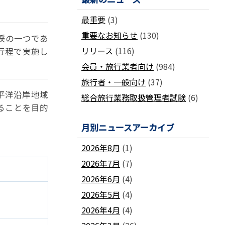
国土交通省ネガティブ情報検索サイト
支部
「数字が語る旅行業」PDFファイル版
最重要
(3)
各地方事務局の情報と活動報告
(2024-2011)
重要なお知らせ
(130)
観光庁公式「旅行業者取扱額」 (主要
渓の一つであ
関西事務局
北海道事務局
9
旅行会社の月別取扱実績)
リリース
(116)
行程で実施し
東北事務局
関東事務局
ビジネスに活用できる
インバウンドデ
JATA主催のセミナー・研修
中部事務局
中四国事務局
会員・旅行業者向け
(984)
ータ一覧
九州事務局
沖縄事務局
セミナー・研修
旅行者・一般向け
(37)
平洋沿岸地域
ガ
各種 合格証・修了証の再交付について
総合旅行業務取扱管理者試験
(6)
ることを目的
月別ニュースアーカイブ
2026年8月
(1)
2026年7月
(7)
要望活動報告
2026年6月
(4)
遇
要望活動報告
2026年5月
(4)
2026年4月
(4)