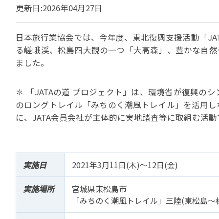
貸切バスの安全運行
更新日:2026年04月27日
宣言について
2022年1月～12月
過去5年間の試験問
サステナブルへの取組
実態調査 (PDF / JA
2023年1月～12月
その他 お知らせ
日本旅行業協会では、今年度、東北復興支援活動「JAT
JATA SDGsアワー
実態調査 (PDF / JA
る嵯峨渓、松島四大観の一つ「大高森」、豊かな自然
その他の活動
旅行会社に就職希望
2001年から2020
ました。
JATA会員と旅行業の
クルーズ等の動向に
ハッピーマンデー 
省海事局)
旅行業の法令と、旅
✽ 「JATAの道 プロジェクト」は、環境省が復興
旅行業務に関する取
海外渡航・観光地情報
女性の活躍推進
て
のロングトレイル「みちのく潮風トレイル」を活用し
JATA NAVI 渡航
電子旅行取引につい
業界での女性の働き
に、JATA会員会社が主体的に実地踏査等に取組む活動
改革」って何?
正し
JATAへの入退会手
プライベートも輝く
旅行業登録関係資料
LADY JATA委員会
こんな時、あなたな
消費者苦情や相談対応
実施日
2021年3月11日(木)～12日(金)
消費者からの質問、
実施場所
宮城県東松島市
苦情の報告 事例イン
「みちのく潮風トレイル」三陸(東松島～
主な事例索引
苦情の報告2025 (事