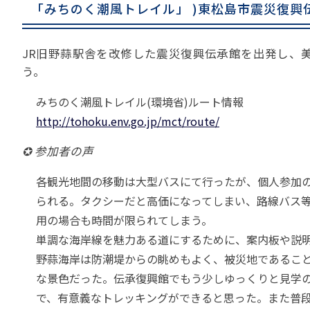
「みちのく潮風トレイル」 )東松島市震災復興
JR旧野蒜駅舎を改修した震災復興伝承館を出発し、
う。
みちのく潮風トレイル(環境省)ルート情報
http://tohoku.env.go.jp/mct/route/
✪ 参加者の声
各観光地間の移動は大型バスにて行ったが、個人参加
られる。タクシーだと高価になってしまい、路線バス
用の場合も時間が限られてしまう。
単調な海岸線を魅力ある道にするために、案内板や説
野蒜海岸は防潮堤からの眺めもよく、被災地であるこ
な景色だった。伝承復興館でもう少しゆっくりと見学
で、有意義なトレッキングができると思った。また普