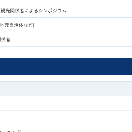
事例集)
元観光関係者によるシンポジウム
事例集)
例集)
、地元自治体など)
ナンバー
JATA会員の入退会一覧
関係者
会員の入退会一覧
バー(2020～)
ナンバー(2024
ー(2020～)
ォーキング