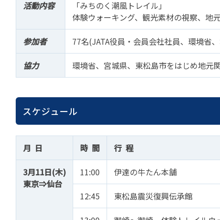
活動内容
「みちのく潮風トレイル」
苦情の報告2024 (
体験ウォーキング、観光素材の視察、地
苦情の報告2023 (
苦情の報告2022(事
参加者
77名(JATA役員・会員会社社員、環境省
速報・ニュースバック
協力
環境省、宮城県、東松島市をはじめ地元
委員会議事次第
JATA速報バックナン
ニュースメールバック
スケジュール
～)
TOPICSバックナンバ
月 日
時 間
行 程
3月11日(木)
11:00
伊達の牛たん本舗
東京⇒仙台
12:45
東松島震災復興伝承館
13:00
御崎～御崎 体験トレイルウ