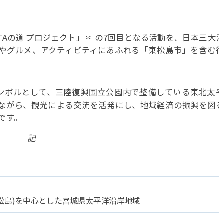
パートナーシップ
 フライ&クルーズの
題・正解
太平洋アジア観光協会(PATA)日本
合格証の再交付申請について
保存版 旅行統計 2021
み
TA調べ)
復興支援
ユニバーサルツーリズム
保存版 旅行統計 2020
 フライ&クルーズの
Aの道 プロジェクト」✽ の7回目となる活動を、日本三大
ド
環境保全活動
北陸復興支援活動
お知らせ・情報
保存版 旅行統計バックナンバー(201
TA調べ)
～2010)
やグルメ、アクティビティにあふれる「東松島市」を含む
近年の主な復興支援活動
学生向け情報
年までの「我が国の
コロナ禍以前の旅行トレンド
基本情報
会員・旅行業者向けサービス・事業
ついて」(国土交通
東北復興支援活動「JATAの道」
祝日の意義
行業登録・申請
各種様式ダウンロード、資料販売
のシンボルとして、三陸復興国立公園内で整備している東北太
引額の報告につい
JATANAVI/会員マイページ/メルマ
配信設定
ながら、観光による交流を活発にし、地域経済の振興を図
関連情報
て
会員サポート
方改革
～「働き方
です。
く理解して
仕事も
続き
旅行業・法令について
ために～
記
各種
JATA会長表彰
について
らどうする?
経営改善・資金繰り支援
苦情・相談
資金繰り支援策
補助金・税制優
デックス : 過去の
経験者 (中途) 採用
松島)を中心とした宮城県太平洋沿岸地域
経営者相談窓口のご紹介
例集)