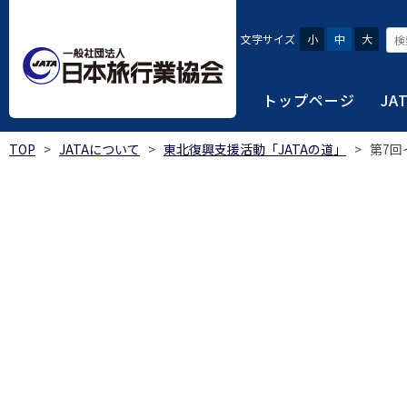
文字サイズ
小
中
大
トップページ
JA
TOP
>
JATAについて
>
東北復興支援活動「JATAの道」
>
第7回
JATAにつ
会員・旅行
旅行者・一
総合旅行業
旅行データ
日本旅行業協会は、旅
当会へ入会するための
旅行会社をご利用され
旅行業者等は登録の業
様々な旅行業の数字デ
り、併せて会員相互の
報や消費者苦情対応報
ご相談やご利用旅行業
以上の営業所では二名
を掲載しています。
会員に共通する利益を
観光産業共通プラット
安心・安全で快適な旅
令和8年度総合旅行業
我が国のクルーズ等の
日本旅行業協会(JATA
旅行会社、官公庁・自
安心・安全で快適な
受験案内
2025年1月～12月
のご案内
覧
実態調査 (PDF / JA
JATAの概要
J
受験者マイページロ
宿泊事業者専用のご
海外ツアー適正取引
2024年1月～12月
JATA各部・事務局
受験申請手続き
口
実態調査 (PDF / JA
限定)
観光産業共通プラッ
内
貸切バス事故対策に
「2023 年の我が
過去5年間の試験問題
向について」(国土