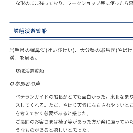
な形のまま残っており、ワークショップ等に使ったら
嵯峨渓遊覧船
岩手県の猊鼻渓(げいびけい)、大分県の耶馬渓(やば
渓」を周る。
嵯峨渓遊覧船
✪ 参加者の声
ベテランガイドの船長がとても面白かった。東北なま
スしてくれる。ただ、やはり天候に左右されやすいと
を考えておく必要があると感じた。
ご高齢のお客さまは椅子等があった方が楽に座ってい
うなものがあると嬉しいと思った。