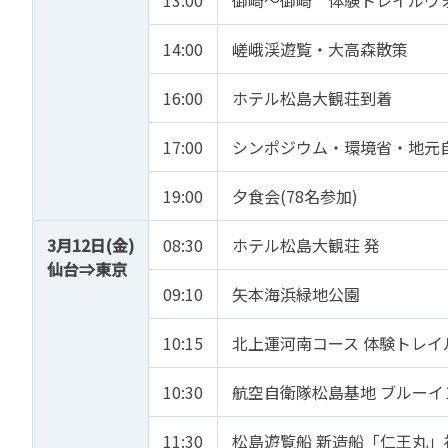
14:00
嵯峨渓遊覧・大高森散策
16:00
ホテル松島大観荘到着
17:00
シンポジウム・環境省・地元
19:00
夕食会(78名参加)
3月12日(金)
08:30
ホテル松島大観荘 発
仙台⇒東京
09:10
矢本海浜緑地公園
10:15
北上運河南コース 体験トレイ
10:30
航空自衛隊松島基地 ブルーイ
11:30
松島遊覧船 新造船「仁王丸」