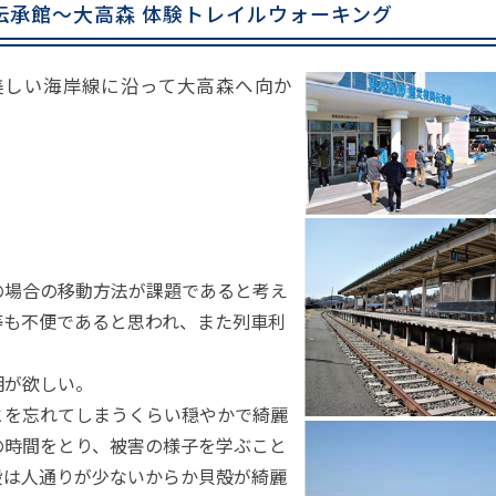
伝承館～大高森 体験トレイルウォーキング
美しい海岸線に沿って大高森へ向か
の場合の移動方法が課題であると考え
等も不便であると思われ、また列車利
明が欲しい。
とを忘れてしまうくらい穏やかで綺麗
の時間をとり、被害の様子を学ぶこと
段は人通りが少ないからか貝殻が綺麗