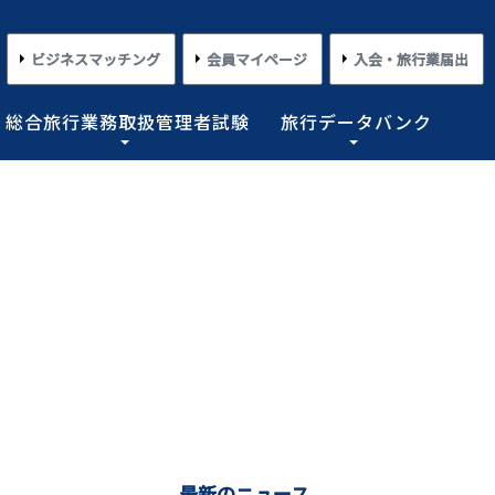
ビジネスマッチング
会員マイページ
入会・旅行業届出
総合旅行業務取扱管理者試験
旅行データバンク
×
×
×
×
×
対する旅行業務の改善並びに旅行サービスの向上等を図
プライアンス情報等の登録関連情報。国内・海外旅行情
るための「安心・快適な旅の情報」、旅行時のトラブル
務取扱管理者試験に合格した者を一人(従業員が概ね十名
た旅行のトレンド。会員限定公開として海外渡航関連情報
とを目的としており、旅行業法に基づく法定業務の他、
しています。
載しております。
業務を行わせることが義務付けられています。
めの業務を行なっています。
コンプライアンスとリスクマネジメント
さまざまな旅行事情
よくあるご質問
さまざまな旅行業の数字
情報公開・規約・広報
旅行業界のコンプライアンス推進
海外教育旅行
よくあるご質問
数字が語る旅行業2026 PDF版
修学旅行事情
JATAニュースリリース
本
旅行業法関連・関係法令関連ガイドラ
ワーケーション/ブレジャー
数字が語る旅行業2025 PDF版
イン等、約款申請 他
会報誌「じゃたこみ」
会長所感
ラーケーション
数字が語る旅行業2024 PDF版
度
旅の安全・危機管理
その他のお知らせ・ご案内
数字が語る旅行業2023 PDF版
障害者差別解消法
働き方改革
最新のニュース
数字が語る旅行業2022 PDF版