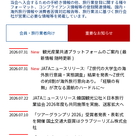
当会へ入会するための手続き情報の他、旅行業登録に関する種々
フォーマット、コンプライアンス情報等の登録関連情報。国内・
海外旅行情報や消費者苦情対応報告等、旅行業法に基づく旅行会
社が営業に必要な情報等を掲載しています。
会員・旅行業者向け
重要なお知らせ
観光産業共通プラットフォームのご案内 ( 最
2026.07.31
New
新情報 随時更新 )
JATAニュースリリース:「Z世代の大学生の海
2026.07.31
New
外旅行意識・実態調査」結果を発表〜Z世代
の約8割が海外旅行意向あり。「経験の有
無」が次なる渡航のハードルに〜
JATAニュースリリース:韓国観光公社×日本旅行
2026.07.22
業協会 2026年度も共同施策を実施、送客拡大へ
「ツアーグランプリ 2026」受賞者発表・表彰式
2026.07.10
を開催 国土交通大臣賞はクラブツーリズム株式会
社