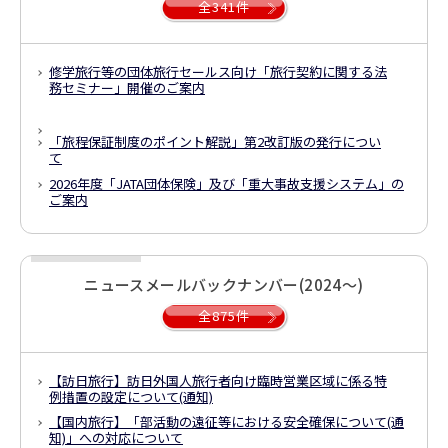
全341件
修学旅行等の団体旅行セールス向け「旅行契約に関する法
務セミナー」開催のご案内
「旅程保証制度のポイント解説」
第2改訂版の発行につい
て
2026年度「JATA団体保険」及び「重大事故支援システム」の
ご案内
ニュースメールバックナンバー(2024～)
全875件
【訪日旅行】
訪日外国人旅行者向け臨時営業区域に係る特
例措置の設定について(通知)
【国内旅行】
「部活動の遠征等における安全確保について(通
知)」への対応について