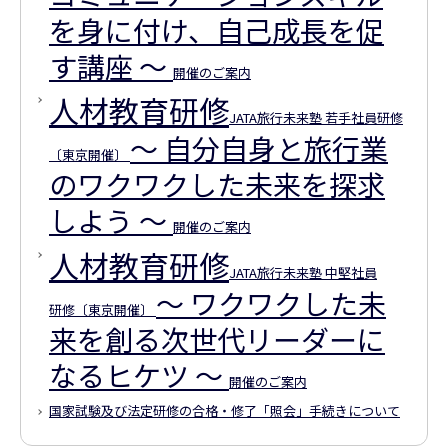
を身に付け、自己成長を促
す講座 ～
開催のご案内
人材教育研修
JATA旅行未来塾 若手社員研修
～ 自分自身と旅行業
〔東京開催〕
のワクワクした未来を探求
しよう ～
開催のご案内
人材教育研修
JATA旅行未来塾 中堅社員
～ ワクワクした未
研修〔東京開催〕
来を創る次世代リーダーに
なるヒケツ ～
開催のご案内
国家試験及び法定研修の合格・修了「照会」手続きについて