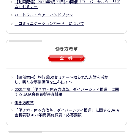
【動画配信】2022年9月22日(木)開催
「ユニバーサルツーリズ
ム」セミナー
ハートフル・ツアー ハンドブック
「コミュニケーションカード」について
働き方改革
全10件
【開催案内】旅行業DXセミナー
～限られた人財を活か
し、新たな事業価値を生み出す～
2021年度「働き方・休み方改革、ダイバーシティ推進」に関
する JATA会長表彰審査結果
働き方改革
「働き方・休み方改革、ダイバーシティ推進」に関するJATA
会長表彰
2021年度 実施概要・応募要領