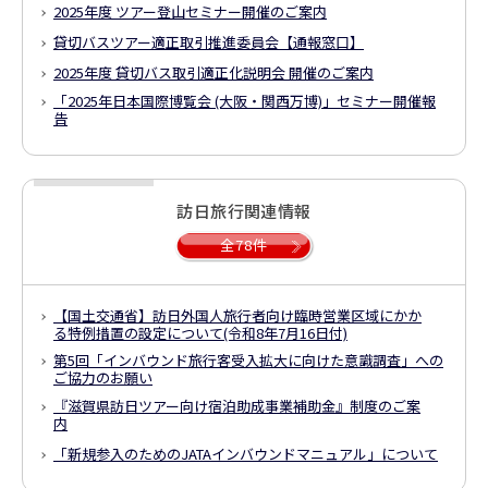
2025年度 ツアー登山セミナー開催のご案内
貸切バスツアー適正取引推進委員会【通報窓口】
2025年度 貸切バス取引適正化説明会 開催のご案内
「2025年日本国際博覧会 (大阪・関西万博)」
セミナー開催報
告
訪日旅行関連情報
全78件
【国土交通省】
訪日外国人旅行者向け臨時営業区域にかか
る特例措置の設定について
(令和8年7月16日付)
第5回「インバウンド旅行客受入拡大に向けた意識調査」への
ご協力のお願い
『滋賀県訪日ツアー向け宿泊助成事業補助金』制度のご案
内
「新規参入のためのJATAインバウンドマニュアル」について