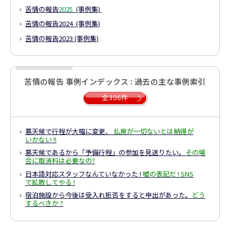
苦情の報告
2025
(事例集)
苦情の報告2024 (事例集)
苦情の報告2023 (事例集)
苦情の報告 事例インデックス : 過去の主な事例索引
全306件
悪天候で行程が大幅に変更、
払戻が一切ないとは納得が
いかない !!
悪天候であるから「予備行程」の参加を見送りたい。
その場
合に取消料は必要なの?
日本語対応スタッフなんていなかった !
嘘の表記だ ! SNS
で拡散してやる !
宿泊施設から今後は受入れ拒否をすると申出があった。
どう
するべきか ?