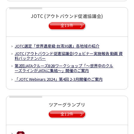
JOTC (アウトバウンド促進協議会)
全13件
JOTC選定「世界遺産級 台湾30選」各地域の紹介
JOTC (アウトバウンド促進協議会)
ウェビナー実施報告 動画 資
料バックナンバー
第2回JATAクルーズB2Bワークショップ
「～世界中のクル
ーズラインがJATAに集結～」
開催のご案内
「JOTC Webinars 2024」第4回 2-3月開催のご案内
ツアーグランプリ
全12件