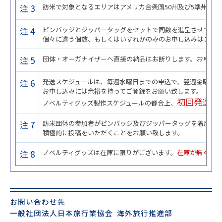
注 3
訪米で対象となるエリアはアメリカ合衆国50州及び5準州とな
注 4
ピンバッジとジッパータッグをセットで同数を進呈させてい
個々に違う個数、もしくはいずれかのみのお申し込みはご遠
注 5
団体・オーガナイザーへ直接の納品はお断りします。お申込
注 6
発送スケジュールは、毎週水曜日までの申込で、翌週金曜日の
お申し込みには余裕を持ってご登録をお願い致します。
初回発送は4/
ノベルティグッズ製作スケジュールの都合上、
注 7
訪米団体の参加者がピンバッジ及びジッパータッグを着用、携
積極的に投稿をいただくことをお願い致します。
注 8
ノベルティグッズは在庫に限りがございます。
在庫が無くなり
お問い合わせ先
一般社団法人日本旅行業協会 海外旅行推進部