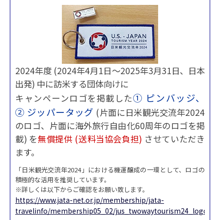
2024年度 (2024年4月1日～2025年3月31日、日本
出発) 中に訪米する団体向けに
① ピンバッジ、
キャンペーンロゴを掲載した
② ジッパータッグ
(片面に日米観光交流年2024
のロゴ、片面に海外旅行自由化60周年のロゴを掲
載) を
無償提供 (送料当協会負担)
させていただき
ます。
「日米観光交流年2024」における機運醸成の一環として、ロゴの
積極的な活用を推奨しています。
※詳しくは以下からご確認をお願い致します。
https://www.jata-net.or.jp/membership/jata-
travelinfo/membership05_02/jus_twowaytourism24_logo/