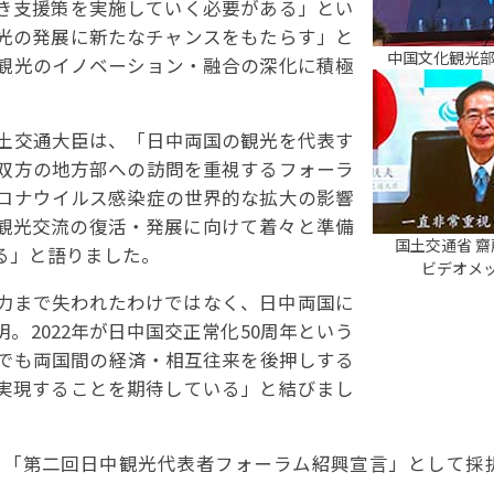
き支援策を実施していく必要がある」とい
光の発展に新たなチャンスをもたらす」と
中国文化観光部
観光のイノベーション・融合の深化に積極
土交通大臣は、「日中両国の観光を代表す
双方の地方部への訪問を重視するフォーラ
ロナウイルス感染症の世界的な拡大の影響
観光交流の復活・発展に向けて着々と準備
国土交通省 齋
る」と語りました。
ビデオメ
力まで失われたわけではなく、日中両国に
。2022年が日中国交正常化50周年という
談でも両国間の経済・相互往来を後押しする
実現することを期待している」と結びまし
、「第二回日中観光代表者フォーラム紹興宣言」として採