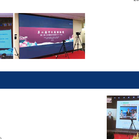
パートナーシップ
 フライ&クルーズの
題・正解
太平洋アジア観光協会(PATA)日本
合格証の再交付申請について
保存版 旅行統計 2021
み
TA調べ)
復興支援
ユニバーサルツーリズム
保存版 旅行統計 2020
 フライ&クルーズの
ド
環境保全活動
北陸復興支援活動
お知らせ・情報
保存版 旅行統計バックナンバー(201
TA調べ)
～2010)
近年の主な復興支援活動
学生向け情報
年までの「我が国の
コロナ禍以前の旅行トレンド
基本情報
会員・旅行業者向けサービス・事業
ついて」(国土交通
東北復興支援活動「JATAの道」
祝日の意義
行業登録・申請
各種様式ダウンロード、資料販売
引額の報告につい
JATANAVI/会員マイページ/メルマ
配信設定
関連情報
て
会員サポート
方改革
～「働き方
く理解して
仕事も
続き
旅行業・法令について
ために～
各種
JATA会長表彰
について
らどうする?
経営改善・資金繰り支援
苦情・相談
資金繰り支援策
補助金・税制優
デックス : 過去の
経験者 (中途) 採用
経営者相談窓口のご紹介
例集)