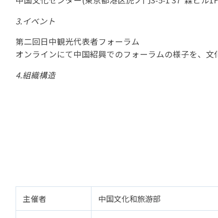
中国文化センター(東京都港区虎ノ門3-5-1 37 森ビル1F
苦情の報告2024 (
3.イベント
苦情の報告2023 (
苦情の報告2022(事
第二回日中観光代表者フォーラム
オンラインにて中国紹興でのフォーラムの様子を、文
速報・ニュースバック
4.組織構造
委員会議事次第
JATA速報バックナン
ニュースメールバック
～)
TOPICSバックナンバ
主催者
中国文化和旅游部