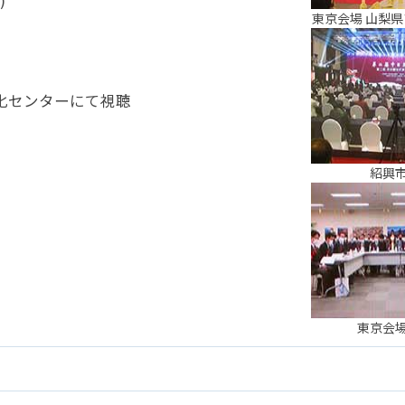
)
事例集)
東京会場 山梨
事例集)
例集)
化センターにて視聴
ナンバー
JATA会員の入退会一覧
会員の入退会一覧
バー(2020～)
紹興
ナンバー(2024
ー(2020～)
東京会