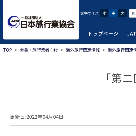
文字サイズ
小
中
大
トップページ
JA
TOP
>
会員・旅行業者向け
>
海外旅行関連情報
>
海外旅行関連
JATAにつ
会員・旅行
旅行者・一
総合旅行業
旅行データ
日本旅行業協会は、旅
当会へ入会するための
旅行会社をご利用され
旅行業者等は登録の業
様々な旅行業の数字デ
り、併せて会員相互の
報や消費者苦情対応報
ご相談やご利用旅行業
以上の営業所では二名
を掲載しています。
「第二
会員に共通する利益を
観光産業共通プラット
安心・安全で快適な旅
令和8年度総合旅行業
我が国のクルーズ等の
日本旅行業協会(JATA
旅行会社、官公庁・自
安心・安全で快適な
受験案内
2025年1月～12月
のご案内
覧
実態調査 (PDF / JA
JATAの概要
J
受験者マイページロ
更新日:2022年04月04日
宿泊事業者専用のご
海外ツアー適正取引
2024年1月～12月
JATA各部・事務局
受験申請手続き
口
実態調査 (PDF / JA
限定)
観光産業共通プラッ
内
貸切バス事故対策に
「2023 年の我が
過去5年間の試験問題
向について」(国土