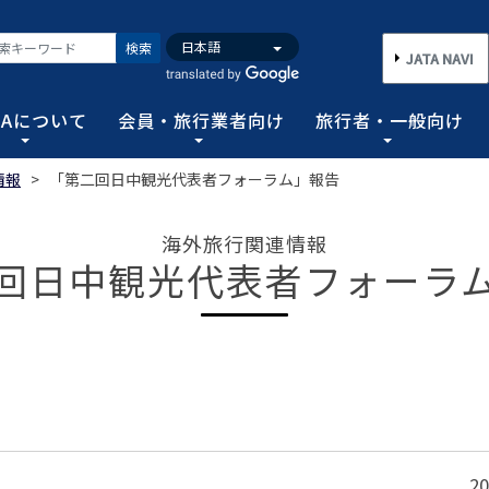
検索
JATA NAVI
TAについて
会員・旅行業者向け
旅行者・一般向け
情報
>
「第二回日中観光代表者フォーラム」報告
いて
業者向け
般向け
務取扱管理者試験
バンク
行需要の拡大と旅行業の健全な発展を図るとともに、旅行者に
手続き情報の他、旅行業登録に関する種々フォーマット、コン
る旅行者皆さまのための情報です。旅行時のトラブルを回避す
務範囲により、営業所ごとに地域限定、国内または総合旅行業
ータ、JATA会員旅行会社を対象に調査した旅行動向をまとめ
海外旅行関連情報
連絡協調につとめ、旅行の促進と観光事業の発展に貢献するこ
告等、旅行業法に基づく旅行会社が営業に必要な情報等を掲載
者が倒産した際の弁済業務保証金制度等、様々なお知らせを掲
以上)選任し、旅行契約等に関する事務の管理・監督に関する
回日中観光代表者フォーラ
図る業務、社会に貢献する業務などの協会の目的を達成するた
フォーム
のための情報
務取扱管理者試験
動向について
旅行全般インフォメーション
消費者相談や弁済について
試験の実施結果
旅行業のデータ・トレンド
)の基本情報
主要活動報告
治体・DMO 専用
旅のための情報 一
 フライ&クルーズの
海外旅行関連情報
消費者相談
過去5年間の実施結果
保存版 旅行統計 2026
TA調べ)
ATA会員リスト
表敬訪問 (JATAへのご来訪)
グイン
国内旅行関連情報
カスタマーハラスメントに対する基
保存版 旅行統計 2025
案内
推進委員会通報窓
 フライ&クルーズの
方針 (PDF)
のお問合せ先 (会員
記者会見報告
総会報告
訪日旅行関連情報
保存版 旅行統計 2024
TA調べ)
トフォームのご案
弁済業務保証金制度・ボンド保証制
JATA経営フォーラム報告
JOTC (アウトバウンド促進協議会)
保存版 旅行統計 2023
ついて
国のクルーズ等の動
・正解
合格証の再交付申請について
2
提言など
交通省海事局)
ツアーグランプリ
保存版 旅行統計 2022