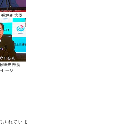
 張旭副 大臣
藤鉄夫 部長
ッセージ
択されていま