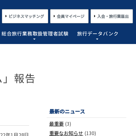
ビジネスマッチング
会員マイページ
入会・旅行業届出
総合旅行業務取扱管理者試験
旅行データバンク
×
×
×
×
×
対する旅行業務の改善並びに旅行サービスの向上等を図
プライアンス情報等の登録関連情報。国内・海外旅行情
るための「安心・快適な旅の情報」、旅行時のトラブル
務取扱管理者試験に合格した者を一人(従業員が概ね十名
た旅行のトレンド。会員限定公開として海外渡航関連情報
とを目的としており、旅行業法に基づく法定業務の他、
しています。
載しております。
業務を行わせることが義務付けられています。
ム」報告
めの業務を行なっています。
コンプライアンスとリスクマネジメント
さまざまな旅行事情
よくあるご質問
さまざまな旅行業の数字
情報公開・規約・広報
旅行業界のコンプライアンス推進
海外教育旅行
よくあるご質問
数字が語る旅行業2026 PDF版
修学旅行事情
JATAニュースリリース
最新のニュース
本
旅行業法関連・関係法令関連ガイドラ
ワーケーション/ブレジャー
数字が語る旅行業2025 PDF版
イン等、約款申請 他
会報誌「じゃたこみ」
会長所感
ラーケーション
数字が語る旅行業2024 PDF版
最重要
(3)
度
旅の安全・危機管理
その他のお知らせ・ご案内
数字が語る旅行業2023 PDF版
重要なお知らせ
(130)
障害者差別解消法
働き方改革
022年1月28日
数字が語る旅行業2022 PDF版