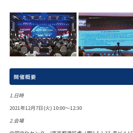
貸切バスの安全運行
宣言について
2022年1月～12月
過去5年間の試験問
サステナブルへの取組
実態調査 (PDF / JA
2023年1月～12月
その他 お知らせ
JATA SDGsアワー
実態調査 (PDF / JA
その他の活動
旅行会社に就職希望
2001年から2020
JATA会員と旅行業の
クルーズ等の動向に
ハッピーマンデー 
省海事局)
旅行業の法令と、旅
旅行業務に関する取
海外渡航・観光地情報
女性の活躍推進
て
JATA NAVI 渡航
電子旅行取引につい
業界での女性の働き
改革」って何?
正し
開催概要
JATAへの入退会手
プライベートも輝く
旅行業登録関係資料
LADY JATA委員会
1.日時
こんな時、あなたな
消費者苦情や相談対応
2021年12月7日(火) 10:00～12:30
消費者からの質問、
苦情の報告 事例イン
2.会場
主な事例索引
苦情の報告2025 (事