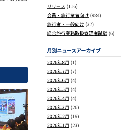
国土交通省ネガティブ情報検索サイト
リリース
(116)
支部
「数字が語る旅行業」PDFファイル版
各地方事務局の情報と活動報告
(2024-2011)
会員・旅行業者向け
(984)
観光庁公式「旅行業者取扱額」 (主要
関西事務局
北海道事務局
9
旅行者・一般向け
(37)
旅行会社の月別取扱実績)
東北事務局
関東事務局
総合旅行業務取扱管理者試験
(6)
ビジネスに活用できる
インバウンドデ
JATA主催のセミナー・研修
中部事務局
中四国事務局
ータ一覧
九州事務局
沖縄事務局
セミナー・研修
月別ニュースアーカイブ
ガ
各種 合格証・修了証の再交付について
2026年8月
(1)
2026年7月
(7)
2026年6月
(4)
2026年5月
(4)
要望活動報告
2026年4月
(4)
遇
要望活動報告
2026年3月
(26)
2026年2月
(19)
2026年1月
(23)