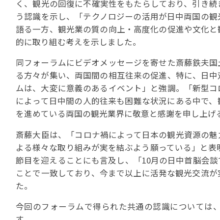
く、観光の回復に不確実性をもたらしており、引き続
う認識を示し、「テクノロジーの活用が日中両国の観
語る一方、観光業の質の向上・高度化の促進や文化と
的に取り組む考えを示しました。
同フォーラムにビデオメッセージを寄せた斎藤鉄夫国
る方々が集い、両国間の相互往来の促進、特に、日中
ムは、大変に意義のあるイベント」と強調。「新型コ
によって日中間の人的往来も困難な状況にある中で、
を進めている両国の観光業界に敬意と感謝を申し上げ
斎藤大臣は、「コロナ禍によって日本の観光資源の魅
よる様々な取り組みが実を結ぶよう願っている」と表明
節目を迎えることにも言及し、「10月の日中首脳会
ことで一致しており、今まで以上に活発な観光交流が
た。
今回のフォーラムで得られた共通の認識については
す。