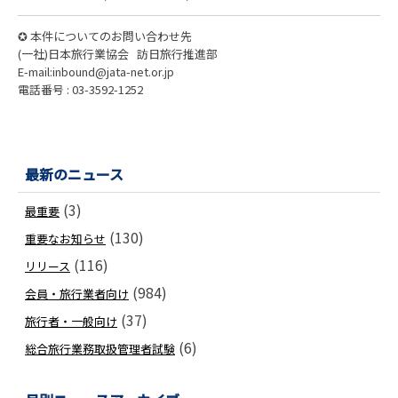
✪ 本件についてのお問い合わせ先
(一社)日本旅行業協会 訪日旅行推進部
E-mail:inbound@jata-net.or.jp
電話番号 : 03-3592-1252
最新のニュース
(3)
最重要
(130)
重要なお知らせ
(116)
リリース
(984)
会員・旅行業者向け
(37)
旅行者・一般向け
(6)
総合旅行業務取扱管理者試験