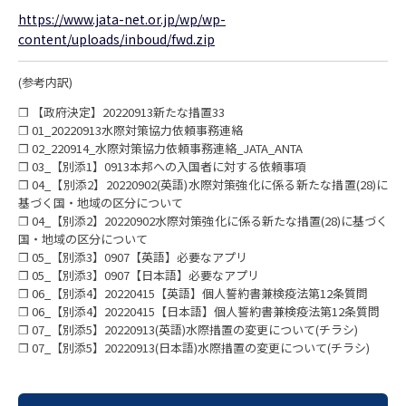
https://www.jata-net.or.jp/wp/wp-
content/uploads/inboud/fwd.zip
(参考内訳)
❐ 【政府決定】20220913新たな措置33
❐ 01_20220913水際対策協力依頼事務連絡
❐ 02_220914_水際対策協力依頼事務連絡_JATA_ANTA
❐ 03_【別添1】0913本邦への入国者に対する依頼事項
❐ 04_【別添2】20220902(英語)水際対策強化に係る新たな措置(28)に
基づく国・地域の区分について
❐ 04_【別添2】20220902水際対策強化に係る新たな措置(28)に基づく
国・地域の区分について
❐ 05_【別添3】0907【英語】必要なアプリ
❐ 05_【別添3】0907【日本語】必要なアプリ
❐ 06_【別添4】20220415【英語】個人誓約書兼検疫法第12条質問
❐ 06_【別添4】20220415【日本語】個人誓約書兼検疫法第12条質問
❐ 07_【別添5】20220913(英語)水際措置の変更について(チラシ)
❐ 07_【別添5】20220913(日本語)水際措置の変更について(チラシ)