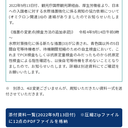
2022年9月13日付、観光庁国際観光課経由、厚生労働省より、日本
への入国者に対する水際措置強化に係る周知の協力依頼について
(オミクロン関連16)の 連絡がありましたのでお知らせいたしま
す。
《措置の変更点(検査方法の追加承認)》 令和4年9月14日午前0時
～
水際対策強化に係る新たな措置(33)が公表され、青色国以外の5日
間自宅等待機者が、待機期間短縮のための自主検査において、こ
れまでPCR検査もしくは抗原定量検査のみだったものから抗原定
性検査による陰性確認も、以後自宅等待機を求めないこととなり
ましたので、お知らせいたします。詳細は別途資料にてご確認を
お願いいたします。
※ 別添2、4は変更ございませんが、周知いただきたい資料一式を送
付させていただきます。
添付資料一覧(2022年9月13日付) ※圧縮Zipファイル
に12点のPDFファイルを格納