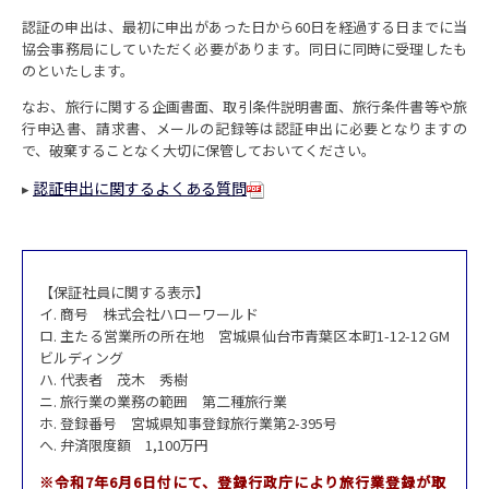
認証の申出は、最初に申出があった日から60日を経過する日までに当
協会事務局にしていただく必要があります。同日に同時に受理したも
のといたします。
なお、旅行に関する企画書面、取引条件説明書面、旅行条件書等や旅
行申込書、請求書、メールの記録等は認証申出に必要となりますの
で、破棄することなく大切に保管しておいてください。
認証申出に関するよくある質問
▸
【保証社員に関する表示】
イ. 商号 株式会社ハローワールド
ロ. 主たる営業所の所在地 宮城県仙台市青葉区本町1-12-12 GM
ビルディング
ハ. 代表者 茂木 秀樹
ニ. 旅行業の業務の範囲 第二種旅行業
ホ. 登録番号 宮城県知事登録旅行業第2-395号
へ. 弁済限度額 1,100万円
※令和7年6月6日付にて、登録行政庁により旅行業登録が取