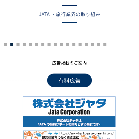
2021年 4月12日
1月19日(火)にアゼルバイジャン、2月25日(木)
JATA ・旅行業界の取り組み
2021年 4月 8日
JATAニュースリリース:オンラインツアーグラン
2021年 4月 5日
JATA会員限定「コロナお守りパック」の期間延
2021年 4月 5日
基礎から学ぶ旅行契約と旅のトラブルQ&A 『ハ
広告掲載のご案内
2021年 4月 5日
JATA・OFC 共催 『国際航空運賃セミナー』オ
有料広告
2021年 4月 5日
JATA会員マイページの情報更新のお願い
2021年 4月 5日
観光庁より協力のお願い:「取り扱う民泊物件に