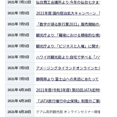
2021年 7月12日
仙台商工会議所より:今年の仙台七夕まつりの開
2021年 7月5日
2021年度 国内宿泊拡大キャンペーン 「笑う旅
2021年 7月5日
「数字が語る旅行業2021」販売開始のご案内
2021年 7月5日
観光庁より:「職場における積極的な検査等の実施
2021年 7月5日
観光庁より:「ビジネスと人権」に関する行動計
2021年 7月5日
ハワイ州観光局より:自宅で学べる「ハワイ通信ゼ
2021年 7月5日
アメージングタイランドオンラインセミナー開催
2021年 7月5日
静岡県より:富士山への来訪にあたって
2021年 6月28日
2021年度(令和3年度) 第65回JATA定時総会報告
2021年 6月28日
『JATA旅行催行中止保険』制度のご案内(会員限
2021年 6月28日
グアム政府観光局 オンラインセミナー開催のお知らせ 6/29(