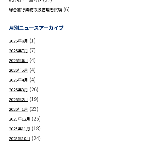
(6)
総合旅行業務取扱管理者試験
2021年 5月10日
京都駅周辺の修学旅行貸切バス乗車に関するご案
2021年 5月10日
観光庁より:バリアフリー整備にかかる当事者参
月別ニュースアーカイブ
2021年 4月28日
JATAニュースリリース : 福田叙久理事、松田
(1)
2026年8月
(7)
2021年 4月26日
イタリア政府観光局より ダンテ没後700周年特別
2026年7月
5/12日(水)、5/19(水)、5/26(水) 開催のご案内
(4)
2026年6月
(4)
2021年 4月26日
2026年5月
文部科学省より:地域観光事業支援の修学旅行等
(4)
2026年4月
2021年 4月26日
文部科学省より:令和3年度における修学旅行等
(26)
2026年3月
2021年 4月26日
4月15日(木)、駐日キプロス共和国大使ハリス・
(19)
2026年2月
(23)
2026年1月
2021年 4月19日
2021年度 JATA従業員災害補償制度「ハイパ
(25)
2025年12月
2021年 4月19日
厚生労働省より: テレワークの適切な導入及び
(18)
2025年11月
2021年 4月19日
中小企業庁より:知的財産取引適正化についての
(24)
2025年10月