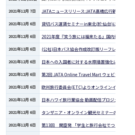
2021年12月 7日
JATAニュースリリース:JATA髙橋広行新会長選
2021年12月 6日
貸切バス運賃セミナーin東北(於:仙台)について
2021年12月 6日
2021年度『笑う旅には福来たる』国内宿泊キャ
2021年12月 6日
(公社)日本バス協会作成改訂版リーフレットの周
2021年12月 6日
日本への入国者に対する水際措置強化に係る周知
2021年12月 6日
第2回 JATA Online Travel Mart ウェビナ
2021年12月 6日
欧州旅行委員会(ETC)よりオンラインイベント”
2021年12月 6日
日本ハワイ旅行業協会 動画配信プロジェクト 「Ne
2021年12月 6日
タンザニア・オンライン観光セミナーのご案内
2021年12月 6日
第13回 関空発 「学生と旅行会社でつくる」海