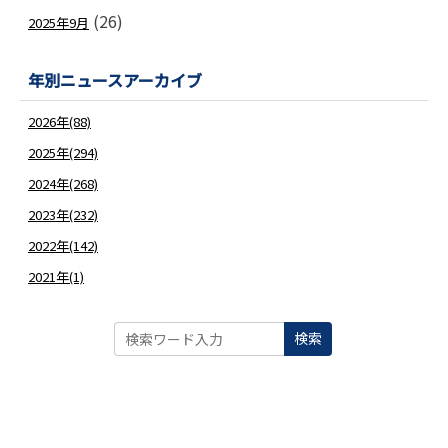
(26)
2025年9月
2021年 4月19日
IPW2021 ラスベガス 9月18日(日)-9月22日(水
2021年 4月12日
JATA会員限定 『JATA旅行催行中止保険』制
年別ニュースアーカイブ
2021年 4月12日
「2021(令和3)年度 第2回(6月)「総合・国内
2026年(88)
2021年 4月12日
2025年(294)
2021年度 第1回 旅行サービス手配業務取扱管
2024年(268)
2021年 4月12日
ハワイ州観光局主催 「ハワイ・ツーリズム・フ
2023年(232)
4月21日(水)、オンライン開催 第2回のテーマは
2022年(142)
2021年 4月12日
ドバイ政府観光局主催による オンライン・セミ
2021年(1)
「ドバイ・シリーズセミナー 2021」4月16日開
2021年 4月12日
ウガンダ政府観光局より「第6回 Pearl of Africa Tou
検索
「デスティネーションセミナー POATE 日本向
2021年 4月12日
観光庁より:外国人旅行者向け「伝わる表現」用
自治体・観光関連事業者向け「非常時における訪
2021年 4月12日
4月6日(火)、駐日シンガポール共和国特命全権大