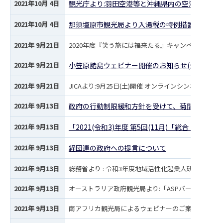
2021年10月 4日
観光庁より:羽田空港等と沖縄県内の空港間を結
2021年10月 4日
那須塩原市観光局より入湯税の特例措置終了のお
2021年 9月21日
2020年度『笑う旅には福来たる』キャンペーン「次
2021年 9月21日
小笠原諸島ウェビナー開催のお知らせ(公式サイト
2021年 9月21日
JICAより:9月25日(土)開催 オンラインシンポジ
2021年 9月13日
政府の行動制限緩和方針を受けて、菊間会長より
2021年 9月13日
「2021(令和3)年度 第5回(11月)「総合・国
2021年 9月13日
経団連の政府への提言について
2021年 9月13日
総務省より : 令和3年度地域活性化起業人研修会の開
2021年 9月13日
オーストラリア政府観光局より:「ASPバーチャル・
2021年 9月13日
南アフリカ観光局によるウェビナーのご案内