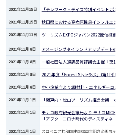
2021年11月15日
「テレワーク・デイズ特別イベント ポストコロ
2021年11月15日
秋田県における高病原性鳥インフルエンザの疑似
2021年11月11日
ツーリズムEXPOジャパン2022開催概要について
2021年11月 8日
アメージングタイランドアップデートのご案内
2021年11月 8日
一般社団法人通訳品質評議会主催「第11回インバ
2021年11月 8日
2021年度「Forest Styleラボ」(第1回)開催のお
2021年11月 8日
中小企業庁より:原材料・エネルギーコスト増の
2021年11月 1日
「瀬戸内・松山ツーリズム推進会議 オンライン観光商品
2021年11月 1日
モナコ政府観光会議局より モナコMICEセミナー
「アフターコロナ時代のディスティネーション選
2021年11月 1日
スロベニア共和国建国30周年記念企画展示会のご案