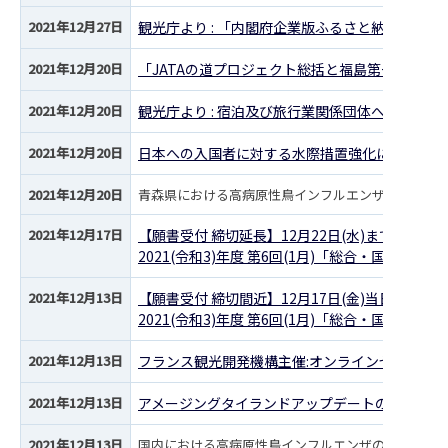
2021年12月27日
観光庁より : 「内閣府企業版ふるさと納税マッ
2021年12月20日
「JATAの道プロジェクト総括と福島第一原子力
2021年12月20日
観光庁より : 宿泊及び旅行業関係団体へのPCR
2021年12月20日
日本への入国者に対する水際措置強化に係る周知の
2021年12月20日
青森県における高病原性鳥インフルエンザの疑似患畜の
2021年12月17日
【願書受付 締切延長】12月22日(水)まで延長し
2021(令和3)年度 第6回(1月)「総合・国内旅
2021年12月13日
【願書受付 締切間近】12月17日(金)当日消印有
2021(令和3)年度 第6回(1月)「総合・国内旅
2021年12月13日
フランス観光開発機構主催:オンラインセミナー
2021年12月13日
アメージングタイランドアップデートのご案内
2021年12月13日
国内における高病原性鳥インフルエンザの疑似患畜の確