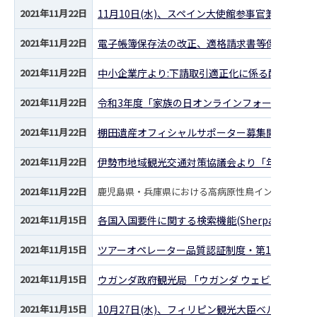
2021年11月22日
11月10日(水)、スペイン大使館参事官兼スペイ
2021年11月22日
電子帳簿保存法の改正、適格請求書等保存方式の
2021年11月22日
中小企業庁より:下請取引適正化に係る配慮要請
2021年11月22日
令和3年度「家族の日オンラインフォーラム202
2021年11月22日
棚田遺産オフィシャルサポーター募集開始のお知
2021年11月22日
伊勢市地域観光交通対策協議会より「年末年始に
2021年11月22日
鹿児島県・兵庫県における高病原性鳥インフルエンザ
2021年11月15日
各国入国要件に関する検索機能(Sherpa)のご案内
2021年11月15日
ツアーオペレーター品質認証制度・第12期認証
2021年11月15日
ウガンダ政府観光局 「ウガンダ ウェビナーシリー
2021年11月15日
10月27日(水)、フィリピン観光大臣ベルナデッ