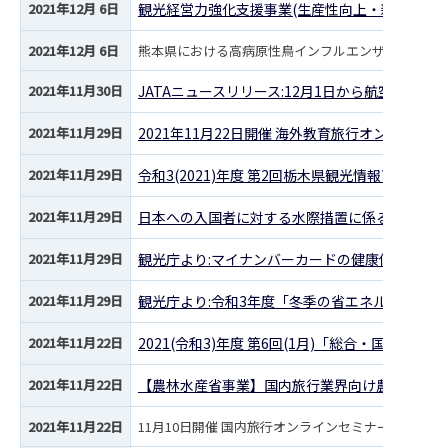
2021年12月 6日
観光経営力強化支援事業(生産性向上・新サービス
2021年12月 6日
熊本県における高病原性鳥インフルエンザの疑似患畜
2021年11月30日
JATAニュースリリース:12月1日から航空機
2021年11月29日
2021年11月22日開催 海外教育旅行オンライン
2021年11月29日
令和3(2021)年度 第2回栃木県観光情報商談会
2021年11月29日
日本への入国者に対する水際措置に係る周知の協
2021年11月29日
観光庁より:マイナンバーカードの健康保険証利
2021年11月29日
観光庁より:令和3年度「冬季の省エネルギーの取
2021年11月22日
2021(令和3)年度 第6回(1月)「総合・国内旅
2021年11月22日
【農林水産省事業】国内旅行業界向け農泊に関す
2021年11月22日
11月10日開催 国内旅行オンラインセミナー資料公開