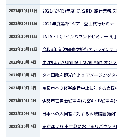
2021年10月11日
2021(令和3)年度《第2期》旅行業務取扱管理
2021年10月11日
2021年度第2回ツアー登山旅行セミナー開催につ
2021年10月11日
JATA・TQJ インバウンドセミナー(9月13日開
2021年10月11日
令和3年度 沖縄修学旅行オンラインフェア開催の
2021年10月 4日
第2回 JATA Online Travel Mart オン
2021年10月 4日
タイ国政府観光庁より アメージングタイランド
2021年10月 4日
奈良市への修学旅行中止に対する支援の周知につ
2021年10月 4日
伊勢市営宇治駐車場(内宮A・B駐車場)閉鎖措置解
2021年10月 4日
日本への入国者に対する水際措置(緩和)に係る周
2021年10月 4日
東京都より:東京都におけるリバウンド防止措置