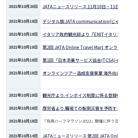
2021年10月20日
JATAニュースリリース:11月10日・11日国内
2021年10月18日
デジタル版:JATA communication(じゃたこみ)2
2021年10月18日
イタリア政府観光局より『ENITイタリア観光ワー
2021年10月18日
第2回 JATA Online Travel Mart 
2021年10月18日
第1回「日本添乗サービス協会(TCSA)インバウ
2021年10月18日
オンラインツアー造成支援事業 海外向けツアーの
2021年10月18日
観光庁より:インボイス制度に係る登録申請開始
2021年10月18日
厚労省より:職場での転倒災害を予防するための
2021年10月18日
「飛鳥ハーフマラソン2022」開催に伴う交通規制の
2021年10月14日
JATAニュースリリース:第2回 JATA Online Trav