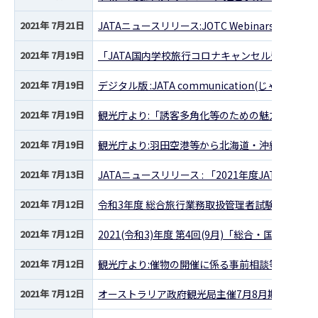
2021年 7月21日
JATAニュースリリース:JOTC Webinars 2
2021年 7月19日
「JATA国内学校旅行コロナキャンセル費用保険
2021年 7月19日
デジタル版 :JATA communication(じゃたこみ)
2021年 7月19日
観光庁より:「誘客多角化等のための魅力的な滞
2021年 7月19日
観光庁より:羽田空港等から北海道・沖縄(久米
2021年 7月13日
JATAニュースリリース : 「2021年度JATA会長
2021年 7月12日
令和3年度 総合旅行業務取扱管理者試験 受験案内
2021年 7月12日
2021(令和3)年度 第4回(9月)「総合・国内旅
2021年 7月12日
観光庁より:催物の開催に係る事前相談等の際の
2021年 7月12日
オーストラリア政府観光局主催7月8月期オージー