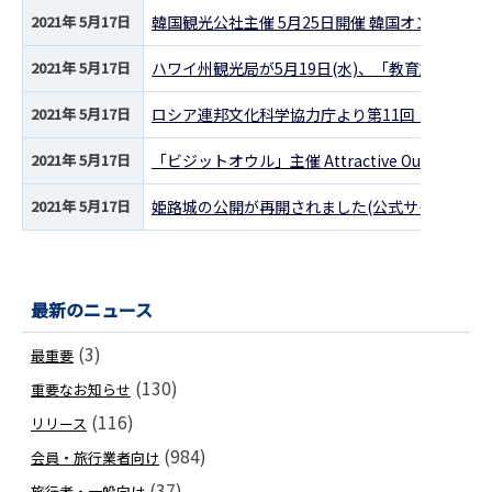
2021年 5月17日
韓国観光公社主催 5月25日開催 韓国オンライン
2021年 5月17日
ハワイ州観光局が5月19日(水)、「教育旅行」
2021年 5月17日
ロシア連邦文化科学協力庁より第11回「もっと
2021年 5月17日
「ビジットオウル」主催 Attractive Oulu Reg
2021年 5月17日
姫路城の公開が再開されました(公式サイトへ)
2021年 5月10日
JATA元会長 田川博己氏が旭日中綬章を受章
2021年 5月10日
ドバイ・シリーズセミナー 2021(オンラインセミ
最新のニュース
2021年 5月10日
バーチャルウォーキングツアー(バーチャルファム
(3)
最重要
(130)
重要なお知らせ
2021年 5月10日
アメージングタイランドオンラインセミナー開催
(116)
リリース
2021年 5月10日
オンラインツアー造成支援事業の拡充について(東
(984)
会員・旅行業者向け
2021年 5月10日
阿蘇山の噴火警戒レベルを2へ引上げ
(37)
旅行者・一般向け