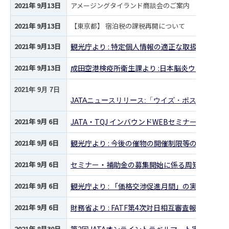
2021年 9月13日
アメージングタイランド商談会のご案内
2021年 9月13日
【東京都】 宿泊税の課税再開について
2021年 9月13日
観光庁より : 特定個人情報の適正な取扱いに関
2021年 9月13日
成田空港検疫所衛生課より :日本脳炎ウイルス遺
2021年 9月 7日
JATAニュースリリース:「ウイズ・ポストコロ
2021年 9月 6日
JATA・TQJ インバウンドWEBセミナー 「
2021年 9月 6日
観光庁より : 今後の催物の開催制限等の取扱い等
2021年 9月 6日
セミナー・補助金の募集開始に係る周知について
2021年 9月 6日
観光庁より : 「価格交渉促進月間」の実施につい
2021年 9月 6日
財務省より : FATF第4次対日相互審査報告書及
2021年 8月30日