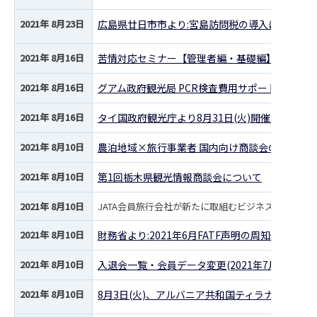
2021年 8月23日
広島県廿日市市より:宮島訪問税の導入について
2021年 8月16日
苦情対応セミナー【管理者編・基礎編】開催のご
2021年 8月16日
グアム政府観光局 PCR検査費用サポート実施の
2021年 8月16日
タイ国政府観光庁より8月31日(火)開催「アメ
2021年 8月10日
農泊地域×旅行事業者 国内向け商談会の開催に
2021年 8月10日
第1回栃木県観光情報商談会について
2021年 8月10日
JATA会員旅行会社が新たに取組むビジネス事例の紹
2021年 8月10日
財務省より:2021年6月FATF声明の周知依頼につ
2021年 8月10日
入退会一覧・会員データ変更(2021年7月13日現在
2021年 8月10日
8月3日(火)、アルバニア共和国ティラナ首都の