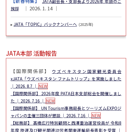
【新春特集】
JATA副会長・支部長より2026年 年頭のご
│ 2026. 1. 14 │
挨拶
JATA「TOPIC」バックナンバーへ
▸
(2025年)
JATA本部 活動報告
【国際関係部】
ウズベキスタン国家観光委員会
xJATA「ウズベキスタン ファムトリップ」を実施しました
│ 2026. 8.7 │
NEW
【国際関係部】
2026年度 PATA日本支部総会を開催しまし
た
│ 2026. 7.16 │
NEW
【国際関係部】
UN Tourism事務局長とツーリズムEXPOジ
ャパンの主催三団体が懇談
│ 2026. 7.16 │
NEW
【総務部】
髙橋広行特別顧問と西澤重治運営役員が 令和8
年度 陸運及び観光関連功労者関東運輸局長表彰を受賞
│