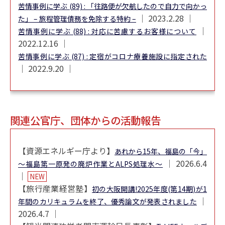
苦情事例に学ぶ (89) : 「往路便が欠航したので自力で向かっ
│ 2023.2.28 │
た」 – 旅程管理債務を免除する特約 –
│
苦情事例に学ぶ (88) : 対応に苦慮するお客様について
2022.12.16 │
苦情事例に学ぶ (87) : 定宿がコロナ療養施設に指定された
│ 2022.9.20 │
関連公官庁、団体からの活動報告
【資源エネルギー庁より】
あれから15年、福島の「今」
│ 2026.6.4
～福島第一原発の廃炉作業とALPS処理水～
│
NEW
【旅行産業経営塾】
初の大阪開講!2025年度(第14期)が1
│
年間のカリキュラムを終了、優秀論文が発表されました
2026.4.7 │