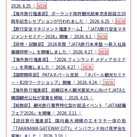
2026. 6.25 │
NEW
【海外旅行推進部】
ポーランド政府観光局東京支局設立20
周年記念レセプションが行われました
│ 2026. 6.25 │
NEW
【旅行安全マネジメント推進チーム】
「JATA旅行安全マネ
ジメントセミナー2026」開催
│ 2026. 6.1 │
NEW
【研修・試験部】
2026年度「JATA旅行未来塾 ～新入社員
基礎研修～」を開催しました
│ 2026. 4.27 │
NEW
【海外旅行推進部】
「2026 フィンランド メディアセミナ
ー」を実施しました
│ 2026. 4.27 │
NEW
【国際関係部】
PATAネパール支部 「ネパール観光セミナ
ー・B2Bワークショップ」開催
│ 2026. 4.24 │
NEW
【海外旅行推進部】
訪韓日本人観光客拡大に向けてJATAと
韓国観光公社が覚書を締結
│ 2026. 4.15 │
【総務部】
観光旅行業界特化型の就活イベント「JATA就職
フェア2026」を開催
│ 2026. 3.11 │
【訪日旅行推進部】
国内最大規模のエキマチ一体の街
「TAKANAWA GATEWAY CITY」インバウンド向け見学会を
実施しました
│ 2026. 3.10 │