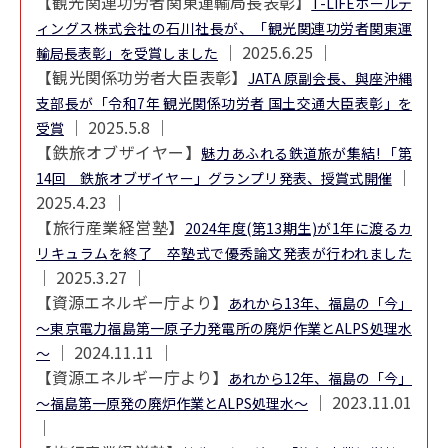
【観光関連功労者関東運輸局長表彰】
T-LIFEホールデ
ィングス株式会社の石川社長が、「観光関連功労者関東運
│ 2025.6.25 │
輸局長表彰」を受賞しました
【観光関係功労者大臣表彰】
JATA 原副会長、與座沖縄
支部長が「令和7年 観光関係功労者 国土交通大臣表彰」を
│ 2025.5.8 │
受賞
【鉄旅オブザイヤー】
魅力あふれる鉄道旅が集結! 「第
│
14回 鉄旅オブザイヤー」グランプリ発表、授賞式開催
2025.4.23 │
【旅行産業経営塾】
2024年度(第13期生)が1年に渡るカ
リキュラムを終了 卒塾式で優秀論文発表が行われました
│ 2025.3.27 │
【資源エネルギー庁より】
あれから13年、福島の「今」
～東京電力福島第一原子力発電所の廃炉作業とALPS処理水
│ 2024.11.11 │
～
【資源エネルギー庁より】
あれから12年、福島の「今」
│ 2023.11.01
～福島第一原発の廃炉作業とALPS処理水～
│