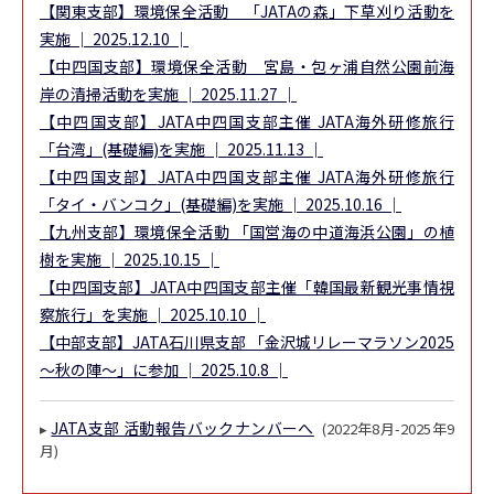
【関東支部】
環境保全活動 「JATAの森」下草刈り活動を
実施
│ 2025.12.10 │
【中四国支部】
環境保全活動 宮島・包ヶ浦自然公園前海
岸の清掃活動を実施
│ 2025.11.27 │
【中四国支部】
JATA中四国支部主催 JATA海外研修旅行
「台湾」(基礎編)を実施
│ 2025.11.13 │
【中四国支部】
JATA中四国支部主催 JATA海外研修旅行
「タイ・バンコク」(基礎編)を実施
│ 2025.10.16 │
【九州支部】
環境保全活動 「国営海の中道海浜公園」の植
樹を実施
│ 2025.10.15 │
【中四国支部】
JATA中四国支部主催「韓国最新観光事情視
察旅行」を実施
│ 2025.10.10 │
【中部支部】
JATA石川県支部 「金沢城リレーマラソン2025
～秋の陣～」に参加
│ 2025.10.8 │
JATA支部 活動報告バックナンバーへ
▸
(2022年8月-2025年9
月)