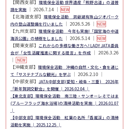
【関西支部】
環境保全活動 世界遺産「熊野古道」の道普
│ 2026.7.14 │
請を実施
NEW
【北海道支部】
環境保全活動 洞爺湖有珠山ジオパーク
│ 2026.5.26 │
内の登山道整備を行いました
NEW
【九州支部】
環境保全活動 今年も実施!「国営海の中道
│ 2026.5.14 │
海浜公園」の植樹をしました
NEW
【関東支部】
これからの多様な働き方へ! LADY JATA委員
│ 2026.3.26
会が「女性活躍推進に関する提言」を作成
│
NEW
【沖縄支部】
環境保全活動 沖縄の自然・文化・食を通じ
│ 2026.2.10 │
て「サステナブルな観光」を学ぶ
【中部支部】
JATA中部支部(愛知・岐阜・三重) 2026年
「新年賀詞交歓会」を開催 │ 2026.02.04 │
【東北支部】
環境保全活動 南三陸・サンオーレそではま
(ブルーフラッグ海水浴場)の清掃活動を実施
│ 2026.01.07
│
【中部支部】
環境保全活動 紅葉の名所「香嵐渓」の清掃
活動を実施
│ 2025.12.25 │