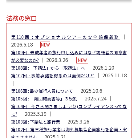
法務の窓口
│
第110回 : オプショナルツアーの安全確保義務
2026.5.18 │
NEW
第109回 : 未成年者の旅行申し込みにはなぜ親権者の同意書
│ 2026.3.26 │
が必要なのか?
NEW
│ 2026.1.20 │
第108回 :「下請法」から「取適法」へ
│ 2025.11.18
第107回 : 事前承諾を得るのは面倒だけど
│
│ 2025.10.6 │
第106回 : 最少催行人員について
│ 2025.7.24 │
第105回 : 「離団確認書等」の役割
第104回 : 今さら聞きましょう!(2)コンプライアンスってな
│ 2025.5.19 │
に?
│ 2025.3.26 │
第103回 : 下請法と旅行業
第102回 : 第三種旅行業者は海外募集型企画旅行を企画・実
│ 2025.1.21 │
施できません