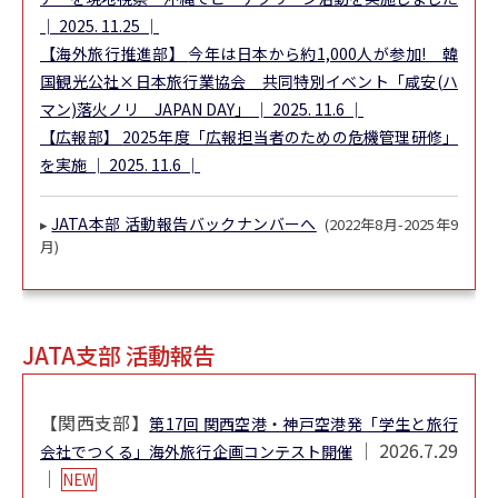
│ 2025. 11.25 │
【海外旅行推進部】
今年は日本から約1,000人が参加! 韓
国観光公社×日本旅行業協会 共同特別イベント「咸安(ハ
マン)落火ノリ JAPAN DAY」
│ 2025. 11.6 │
【広報部】
2025年度「広報担当者のための危機管理研修」
を実施
│ 2025. 11.6 │
JATA本部 活動報告バックナンバーへ
▸
(2022年8月-2025年9
月)
JATA支部 活動報告
【関西支部】
第17回 関西空港・神戸空港発「学生と旅行
│ 2026.7.29
会社でつくる」海外旅行企画コンテスト開催
│
NEW