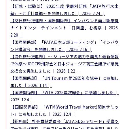
【研修・試験部】
2025年度 階層別研修「JATA旅行未来
塾」～若手社員編～ を開催しました │ 2026. 2.24 │
【訪日旅行推進部・国際関係部】
インバウンド向け新感覚
ナイトエンターテインメント「日楽座」を視察
│ 2026.
2.20 │
【国際関係部】
「PATA日本支部ミーティング」「インバウ
ンド講演会」を開催しました
│ 2026. 2.16 │
【海外旅行推進部】
～ ジョージアの魅力を美食と最新情報
で体感～JOTC欧州部会と日本ジョージア商工会議所が意見
交換会を実施しました
│ 2026. 1.22 │
【国際関係部】
「UN Tourism 第26回年次総会」に参加し
ました
│ 2026. 1.14 │
【国際関係部】
「WTA 2025年次総会」に参加しました
│
2025. 12.4 │
【国際関係部】
「WTM(World Travel Market)閣僚サミッ
ト」に参加しました
│ 2025. 12.4 │
【総務部】
社会貢献委員会「JATA SDGsアワード」受賞ツ
アーを現地視察 沖縄でビーチクリーン活動を実施しました