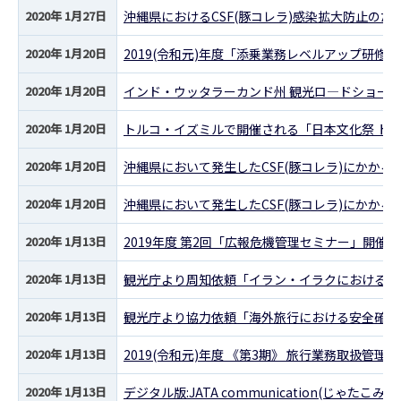
2020年 1月27日
沖縄県におけるCSF(豚コレラ)感染拡大防止の
2020年 1月20日
2019(令和元)年度「添乗業務レベルアップ研修
2020年 1月20日
インド・ウッタラーカンド州 観光ロ―ドショー
2020年 1月20日
トルコ・イズミルで開催される「日本文化祭 トル
2020年 1月20日
沖縄県において発生したCSF(豚コレラ)にかかる
2020年 1月20日
沖縄県において発生したCSF(豚コレラ)にかかる
2020年 1月13日
2019年度 第2回「広報危機管理セミナー」開催
2020年 1月13日
観光庁より周知依頼「イラン・イラクにおける安
2020年 1月13日
観光庁より協力依頼「海外旅行における安全確保
2020年 1月13日
2019(令和元)年度 《第3期》 旅行業務取扱管
2020年 1月13日
デジタル版:JATA communication(じゃたこみ) 