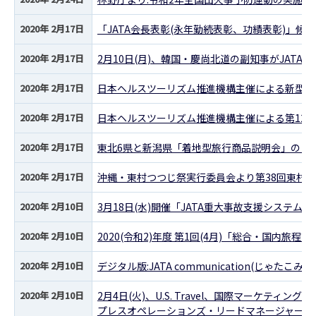
2020年 2月17日
「JATA会長表彰(永年勤続表彰、功績表彰)」候補
2020年 2月17日
2月10日(月)、韓国・慶尚北道の副知事がJATA
2020年 2月17日
日本ヘルスツーリズム推進機構主催による新型コ
2020年 2月17日
日本ヘルスツーリズム推進機構主催による第12回
2020年 2月17日
東北6県と新潟県「着地型旅行商品説明会」のご
2020年 2月17日
沖縄・東村つつじ祭実行委員会より第38回東村
2020年 2月10日
3月18日(水)開催「JATA重大事故支援システ
2020年 2月10日
2020(令和2)年度 第1回(4月)「総合・国内旅
2020年 2月10日
デジタル版:JATA communication(じゃたこみ) 
2020年 2月10日
2月4日(火)、U.S. Travel、国際マーケテ
プレスオペレーションズ・リードマネージャーの