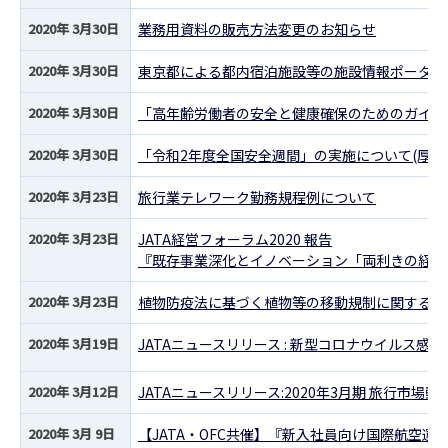
2020年 3月30日
業務用資料の販売方法変更のお知らせ
2020年 3月30日
東京都による都内宿泊施設等の施設情報ポータル
2020年 3月30日
「高年齢労働者の安全と健康確保のためのガイド
2020年 3月30日
「令和2年度全国安全週間」の実施について(厚生
2020年 3月23日
旅行業テレワーク勤務規程例について
2020年 3月23日
JATA経営フォーラム2020 報告
『既存事業深化とイノベーション「両利きの経営
2020年 3月23日
植物防疫法に基づく植物等の移動規制に関する20
2020年 3月19日
JATAニュースリリース : 新型コロナウイルス
2020年 3月12日
JATAニュースリリース:2020年3月期 旅行市場動
2020年 3月 9日
【JATA・OFC共催】『新入社員向け国際航空