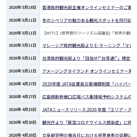
2020年 5月18日
香港政府観光局主催オンラインセミナーのご案内
2020年 5月11日
冬のシベリアの魅力ある観光スポットを同行記者が
2020年 5月11日
【WTTC】(世界旅行ツーリズム協議会)「世界の観光
2020年 5月11日
マレーシア政府観光局より E-ラーニング「マレ
2020年 5月11日
台湾政府観光局より「目指せ!“台湾通!”」検定
2020年 5月11日
アメージングタイランド オンラインセミナー実
2020年 4月27日
2020年度 JATA従業員災害補償制度「ハイパ
2020年 4月27日
広島県新幹線口広場バス乗降場予約システムの運
2020年 4月23日
JATAニュースリリース:2020 年度「エリア・
2020年 4月20日
観光庁より「新型コロナウイルス感染症」に係る
2020年 4月20日
立皇嗣宣明の儀当日における祝意奉表の延期につ