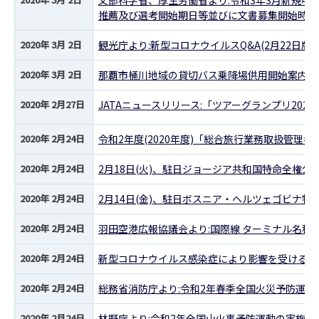
文部科学省、厚生労働省より:令和3年3月新規中
推薦及び選考開始期日等並びに文書募集開始時期
2020年 3月 2日
観光庁より:新型コロナウイルスQ&A(2月22日版
2020年 3月 2日
那覇市桶川地域の貸切バス乗降場供用開始案内及
2020年 2月27日
JATAニュースリリース:「ツアーグランプリ202
2020年 2月24日
令和2年度(2020年度)「総合旅行業務取扱管理
2020年 2月24日
2月18日(火)、駐日ジョージア共和国特命全権公
2020年 2月24日
2月14日(金)、駐日ボスニア・ヘルツェゴビナ
2020年 2月24日
羽田空港広報協議会より:国際線 ターミナル名
2020年 2月24日
新型コロナウイルス感染症により影響を受ける下
2020年 2月24日
総務省消防庁より:令和2年春季全国火災予防運
2020年 2月24日
林野庁より:令和2年全国山火事予防運動の実施に