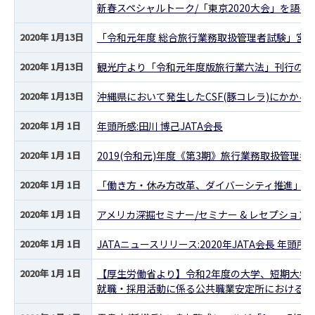
新春スペシャルトーク/「東京2020大会」を語る/
2020年 1月13日
「令和元年度 総合旅行業務取扱管理者試験」宮城
2020年 1月13日
観光庁より「令和元年度版旅行業六法」刊行のご
2020年 1月13日
沖縄県において発生したCSF(豚コレラ)にかかる
2020年 1月 1日
年頭所感:田川 博己JATA会長
2020年 1月 1日
2019(令和元)年度《第3期》旅行業務取扱管理
2020年 1月 1日
「働き方・休み方改革、ダイバーシティ推進」に関
2020年 1月 1日
アメリカ深掘セミナー/セミナー & レセプション
2020年 1月 1日
JATAニュースリリース:2020年JATA会長 年頭
2020年 1月 1日
【厚生労働省より】令和2年度の大学、短期大学
就職・採用活動に係る公共職業安定所における取