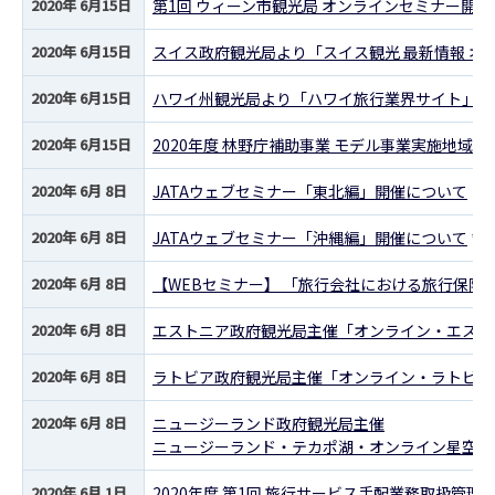
2020年 6月15日
第1回 ウィーン市観光局 オンラインセミナー開
2020年 6月15日
スイス政府観光局より「スイス観光 最新情報 オ
2020年 6月15日
ハワイ州観光局より「ハワイ旅行業界サイト」リ
2020年 6月15日
2020年度 林野庁補助事業 モデル事業実施地域
2020年 6月 8日
JATAウェブセミナー「東北編」開催について
2020年 6月 8日
JATAウェブセミナー「沖縄編」開催について
*
2020年 6月 8日
【WEBセミナー】 「旅行会社における旅行保険
2020年 6月 8日
エストニア政府観光局主催「オンライン・エスト
2020年 6月 8日
ラトビア政府観光局主催「オンライン・ラトビア
2020年 6月 8日
ニュージーランド政府観光局主催
ニュージーランド・テカポ湖・オンライン星空観
2020年 6月 1日
2020年度 第1回 旅行サービス手配業務取扱管