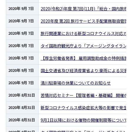
2020年 9月 7日
2020(令和2)年度 第7回(11月)「総合・国内
2020年 9月 7日
2020年度 第2回 旅行サービス手配業務取扱管
2020年 9月 7日
旅行関連業における新型コロナウイルス対応ガイド
2020年 9月 7日
タイ国政府観光庁より「アメージングタイランド
2020年 9月 7日
【厚生労働省発表】 雇用調整助成金の特例措置等
2020年 9月 7日
国土交通省及び経済産業省より:豪雨による災害
2020年 9月 7日
清川駐車場の休業についてのお知らせ
2020年 8月31日
苦情対応セミナー【管理者編・基礎編】 開催の
2020年 8月31日
新型コロナウイルス感染症拡大等の影響で発生し
2020年 8月31日
9月1日以降における催物の開催制限等について