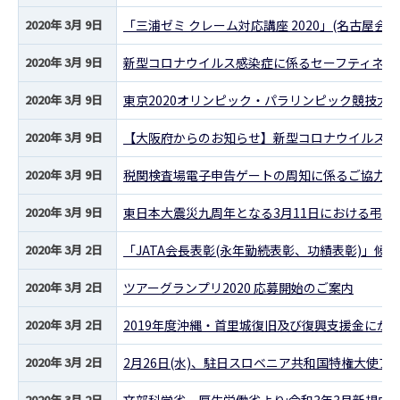
2020年 3月 9日
「三浦ゼミ クレーム対応講座 2020」(名古屋会
2020年 3月 9日
新型コロナウイルス感染症に係るセーフティネット
2020年 3月 9日
東京2020オリンピック・パラリンピック競技大
2020年 3月 9日
【大阪府からのお知らせ】新型コロナウイルス感
2020年 3月 9日
税関検査場電子申告ゲートの周知に係るご協力に
2020年 3月 9日
東日本大震災九周年となる3月11日における弔意
2020年 3月 2日
「JATA会長表彰(永年勤続表彰、功績表彰)」候
2020年 3月 2日
ツアーグランプリ2020 応募開始のご案内
2020年 3月 2日
2019年度沖縄・首里城復旧及び復興支援金にか
2020年 3月 2日
2月26日(水)、駐日スロベニア共和国特権大使ア
2020年 3月 2日