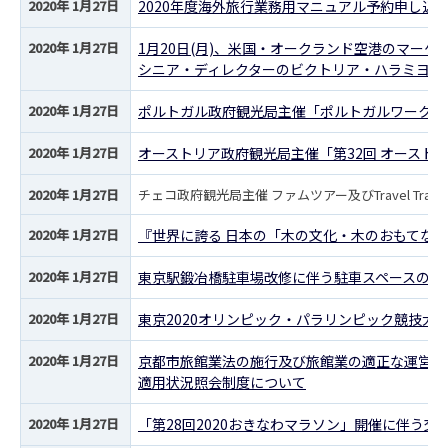
2020年 1月27日
2020年度海外旅行業務用マニュアル予約申し込
2020年 1月27日
1月20日(月)、米国・オークランド空港のマーケテ
シニア・ディレクターのビクトリア・ハラミヨ氏が
2020年 1月27日
ポルトガル政府観光局主催「ポルトガルワークショ
2020年 1月27日
オーストリア政府観光局主催「第32回 オーストリ
2020年 1月27日
チェコ政府観光局主催 ファムツアー及びTravel Trade
2020年 1月27日
『世界に誇る 日本の「木の文化・木のおもてなし
2020年 1月27日
東京駅鍛冶橋駐車場改修に伴う駐車スペースの利
2020年 1月27日
東京2020オリンピック・パラリンピック競技大
2020年 1月27日
京都市旅館業法の施行及び旅館業の適正な運営を
適用状況照会制度について
2020年 1月27日
「第28回2020おきなわマラソン」開催に伴う