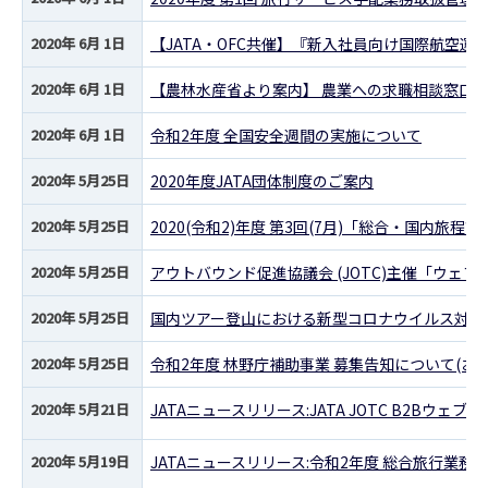
2020年 6月 1日
【JATA・OFC共催】『新入社員向け国際航空運
2020年 6月 1日
【農林水産省より案内】 農業への求職相談窓口
2020年 6月 1日
令和2年度 全国安全週間の実施について
2020年 5月25日
2020年度JATA団体制度のご案内
2020年 5月25日
2020(令和2)年度 第3回(7月)「総合・国内旅
2020年 5月25日
アウトバウンド促進協議会 (JOTC)主催「ウェ
2020年 5月25日
国内ツアー登山における新型コロナウイルス対応留
2020年 5月25日
令和2年度 林野庁補助事業 募集告知について(お願
2020年 5月21日
JATAニュースリリース:JATA JOTC B2B
2020年 5月19日
JATAニュースリリース:令和2年度 総合旅行