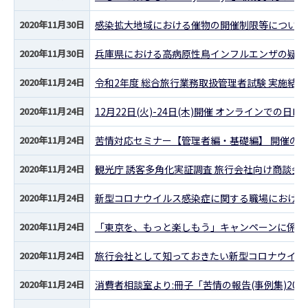
2020年11月30日
感染拡大地域における催物の開催制限等について
2020年11月30日
兵庫県における高病原性鳥インフルエンザの疑似
2020年11月24日
令和2年度 総合旅行業務取扱管理者試験 実施結果
2020年11月24日
12月22日(火)-24日(木)開催 オンラインで
2020年11月24日
苦情対応セミナー【管理者編・基礎編】 開催のご
2020年11月24日
観光庁 誘客多角化実証調査 旅行会社向け商談会(
2020年11月24日
新型コロナウイルス感染症に関する職場における一
2020年11月24日
「東京を、もっと楽しもう」キャンペーンに係る
2020年11月24日
旅行会社として知っておきたい新型コロナウイル
2020年11月24日
消費者相談室より:冊子「苦情の報告(事例集)202