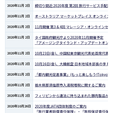
2020年11月 2日
締切り間近:2020年度 第2回 旅行サービス手配
2020年11月 2日
オーストラリア マーケットプレイス オンライン ジ
2020年11月 2日
11月開催 第3 & 4回 マレーシア・オンラインセ
2020年11月 2日
タイ国政府観光庁より2020年11月開催予定
「アメージングタイランド・アップデートオンラ
2020年11月 2日
10月23日(金)、中国駐東京観光代表処首席代表、
2020年11月 2日
10月16日(金)、大韓航空 日本地域本部長の李 碩
2020年11月 2日
「都内観光促進事業」(もっと楽しもう!TokyoTo
2020年11月 2日
栃木県那須塩原市入湯税増税に関するご案内
2020年11月 2日
フィリピンから違法に持ち込まれた豚肉製品から
2020年10月26日
2020年度JATA団体制度のご案内
「旅行業者賠償責任保険」・「旅程保証責任保険