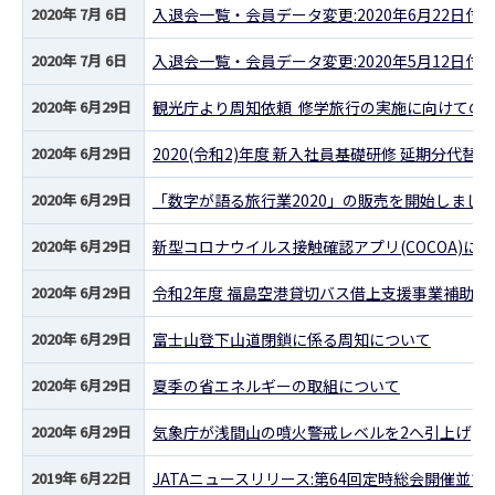
2020年 7月 6日
入退会一覧・会員データ変更:2020年6月22日付
2020年 7月 6日
入退会一覧・会員データ変更:2020年5月12日付
2020年 6月29日
観光庁より周知依頼 修学旅行の実施に向けての
2020年 6月29日
2020(令和2)年度 新入社員基礎研修 延期分代替
2020年 6月29日
「数字が語る旅行業2020」の販売を開始しまし
2020年 6月29日
新型コロナウイルス接触確認アプリ(COCOA)に
2020年 6月29日
令和2年度 福島空港貸切バス借上支援事業補助金
2020年 6月29日
富士山登下山道閉鎖に係る周知について
2020年 6月29日
夏季の省エネルギーの取組について
2020年 6月29日
気象庁が浅間山の噴火警戒レベルを2へ引上げ
2019年 6月22日
JATAニュースリリース:第64回定時総会開催並