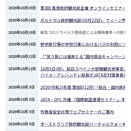
2020年10月19日
第3回 香港政府観光局主催 オンラインセミナー
2020年10月19日
ポルトガル政府観光局(10月22日)、ウィーン市観
2020年10月19日
新型コロナウイルス感染症による関係業界への影響調査
2020年10月19日
修学旅行等の学校行事におけるバスの利用につい
2020年10月12日
「“笑う旅には福来たる”国内宿泊キャンペーン
2020年10月12日
10月5日(月)、駐日スペイン大使館観光参事官
ハイメ・アレハンドレ局長がJATA志村理事長を
2020年10月 5日
2020(令和2)年度 第8回(12月)「総合・国内
2020年10月 5日
JATA・OFC 共催 『国際航空運賃セミナー』オ
2020年10月 5日
外務省安全対策ウェブセミナーのご案内
2020年10月 5日
オーストラリア政府観光局バーチャルウォーキン